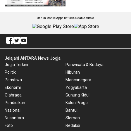
Unduh Mobile Apps untuk iOS dan Android
Jelajahi ANTARA News Jogja
Jogja Terkini
Pariwisata & Budaya
Politik
Hiburan
Peristiwa
Mancanegara
Ekonomi
Yogyakarta
Olahraga
Gunung Kidul
Pendidikan
Kulon Progo
Nasional
Bantul
Nusantara
Sleman
Foto
Redaksi