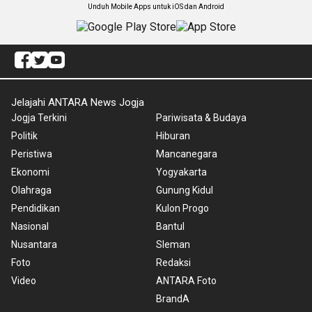
Unduh Mobile Apps untuk iOS dan Android
Jelajahi ANTARA News Jogja
Jogja Terkini
Pariwisata & Budaya
Politik
Hiburan
Peristiwa
Mancanegara
Ekonomi
Yogyakarta
Olahraga
Gunung Kidul
Pendidikan
Kulon Progo
Nasional
Bantul
Nusantara
Sleman
Foto
Redaksi
Video
ANTARA Foto
BrandA