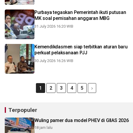
Purbaya tegaskan Pemerintah ikuti putusan
MK soal pemisahan anggaran MBG
31 July 2026 16:20 WIB
Kemendikdasmen siap terbitkan aturan baru
perkuat pelaksanaan PJJ
30 July 2026 16:26 WIB
1
2
3
4
5
Terpopuler
Wuling pamer dua model PHEV di GIIAS 2026
18 jam lalu