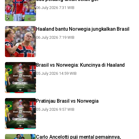
06 July 2026 7:31 WIB
Haaland bantu Norwegia jungkalkan Brasil
06 July 2026 7:19 WIB
Brasil vs Norwegia: Kuncinya di Haaland
05 July 2026 14:59 WIB
Pratinjau Brasil vs Norwegia
05 July 2026 9:57 WIB
Carlo Ancelotti puji mental pemainnya,