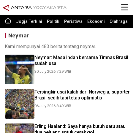
Jogja Terkini
Politik
Peristiwa
Ekonomi
Olahraga
Neymar
Kami mempunyai 483 berita tentang neymar.
Neymar: Masa indah bersama Timnas Brasil
sudah usai
30 July 2026 7:29 WIB
Tersingkir usai kalah dari Norwegia, suporter
Brasil sedih tapi tetap optimistis
06 July 2026 8:49 WIB
Erling Haaland: Saya hanya butuh satu atau
dua peluang untuk cetak gol