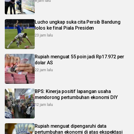
8 jam lalu
Lucho ungkap suka cita Persib Bandung
lolos ke final Piala Presiden
23 jam lalu
Rupiah menguat 55 poin jadi Rp17.972 per
dolar AS
22 jam lalu
BPS: Kinerja positif lapangan usaha
mendorong pertumbuhan ekonomi DIY
12 jam lalu
Rupiah menguat dipengaruhi data
pertumbuhan ekonomi di atas ekspektasi