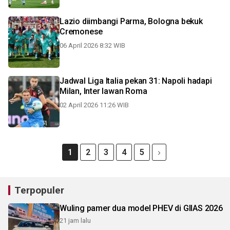
Lazio diimbangi Parma, Bologna bekuk
Cremonese
06 April 2026 8:32 WIB
Jadwal Liga Italia pekan 31: Napoli hadapi
Milan, Inter lawan Roma
02 April 2026 11:26 WIB
1
2
3
4
5
Terpopuler
Wuling pamer dua model PHEV di GIIAS 2026
21 jam lalu