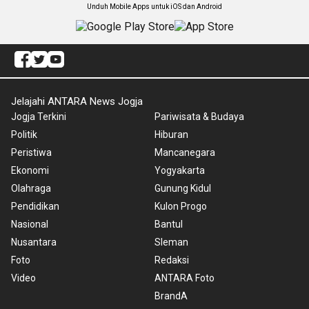
Unduh Mobile Apps untuk iOS dan Android
Jelajahi ANTARA News Jogja
Jogja Terkini
Pariwisata & Budaya
Politik
Hiburan
Peristiwa
Mancanegara
Ekonomi
Yogyakarta
Olahraga
Gunung Kidul
Pendidikan
Kulon Progo
Nasional
Bantul
Nusantara
Sleman
Foto
Redaksi
Video
ANTARA Foto
BrandA