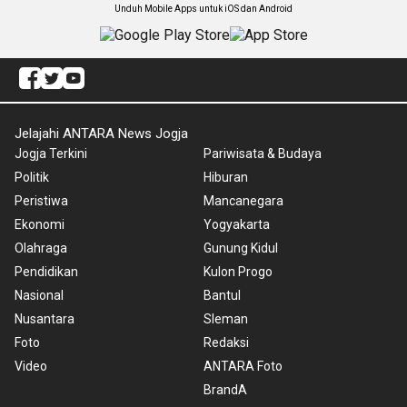
Unduh Mobile Apps untuk iOS dan Android
Jelajahi ANTARA News Jogja
Jogja Terkini
Pariwisata & Budaya
Politik
Hiburan
Peristiwa
Mancanegara
Ekonomi
Yogyakarta
Olahraga
Gunung Kidul
Pendidikan
Kulon Progo
Nasional
Bantul
Nusantara
Sleman
Foto
Redaksi
Video
ANTARA Foto
BrandA