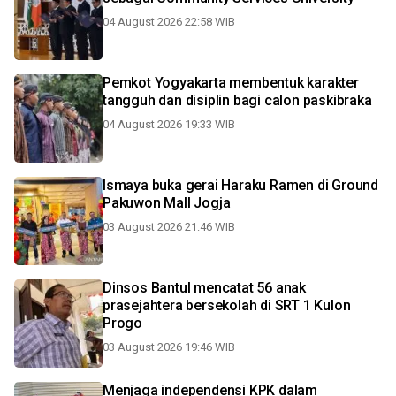
04 August 2026 22:58 WIB
Pemkot Yogyakarta membentuk karakter
tangguh dan disiplin bagi calon paskibraka
04 August 2026 19:33 WIB
Ismaya buka gerai Haraku Ramen di Ground
Pakuwon Mall Jogja
03 August 2026 21:46 WIB
Dinsos Bantul mencatat 56 anak
prasejahtera bersekolah di SRT 1 Kulon
Progo
03 August 2026 19:46 WIB
Menjaga independensi KPK dalam