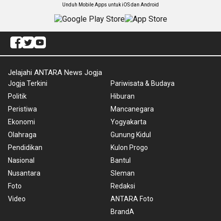
Unduh Mobile Apps untuk iOS dan Android
Jelajahi ANTARA News Jogja
Jogja Terkini
Pariwisata & Budaya
Politik
Hiburan
Peristiwa
Mancanegara
Ekonomi
Yogyakarta
Olahraga
Gunung Kidul
Pendidikan
Kulon Progo
Nasional
Bantul
Nusantara
Sleman
Foto
Redaksi
Video
ANTARA Foto
BrandA