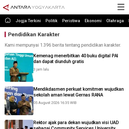
Jogja Terkini
Politik
Peristiwa
Ekonomi
Olahraga
Pendidikan Karakter
Kami mempunyai 1.396 berita tentang pendidikan karakter.
Kemenag menerbitkan 40 buku digital PAI
dan dapat diunduh gratis
3 jam lalu
Mendikdasmen perkuat komitmen wujudkan
sekolah aman lewat Gernas RANA
05 August 2026 16:35 WIB
Rektor ajak para dekan wujudkan visi UAD
sebagai Community Services University