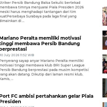
Striker Persib Bandung Balsa Sekulic bertekad
membawa timnya menjuarai Piala Presiden 2026
meski harus menghadapi tantangan dari tim
kuatPersebaya Surabaya pada laga final yang
dimainkan di ...
Mariano Peralta memiliki motivasi
tinggi membawa Persib Bandung
berprestasi
30 July 2026 11:52 WIB
Penyerang sayap anyar Mariano Peralta memiliki
motivasi tinggi membawa klub BRI Super League
Persib Bandung berprestasi pada musim kompetisi
yang akan datang. Dikutip dari laman resmi klub,
Kamis, ...
Port FC ambisi pertahankan gelar Piala
Presiden