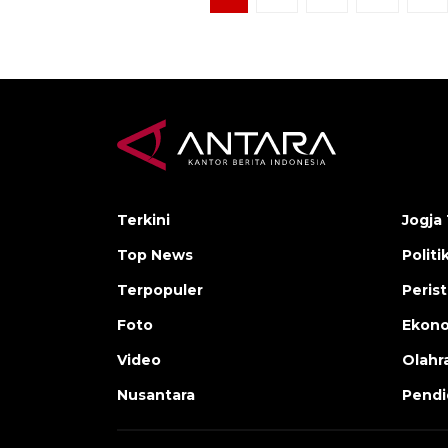
Terkini
Jogja 
Top News
Politi
Terpopuler
Peris
Foto
Ekon
Video
Olahr
Nusantara
Pendi