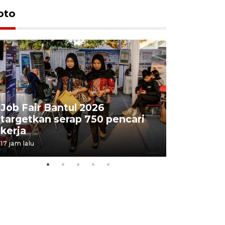
oto
Job Fair Bantul 2026
targetkan serap 750 pencari
Lelang b
kerja
Kejaksaa
17 jam lalu
21 jam lalu