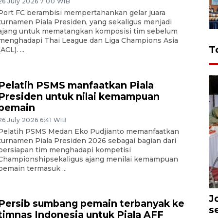
26 July 2026 7:00 WIB
Port FC berambisi mempertahankan gelar juara
turnamen Piala Presiden, yang sekaligus menjadi
ajang untuk mematangkan komposisi tim sebelum
menghadapi Thai League dan Liga Champions Asia
T
(ACL). ...
Pelatih PSMS manfaatkan Piala
Presiden untuk nilai kemampuan
pemain
26 July 2026 6:41 WIB
Pelatih PSMS Medan Eko Pudjianto memanfaatkan
turnamen Piala Presiden 2026 sebagai bagian dari
persiapan tim menghadapi kompetisi
Championshipsekaligus ajang menilai kemampuan
pemain termasuk ...
J
Persib sumbang pemain terbanyak ke
s
timnas Indonesia untuk Piala AFF