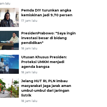
jam lalu
Pemda DIY turunkan angka
kemiskinan jadi 9,70 persen
17 jam lalu
PresidenPrabowo: "Saya ingin
investasi besar di bidang
pendidikan"
18 jam lalu
Utusan Khusus Presiden:
Proteksi UMKM menjadi
agenda bangsa
18 jam lalu
Jelang HUT RI, PLN imbau
masyarakat jaga jarak aman
umbul-umbul dari jaringan
listrik
18 jam lalu