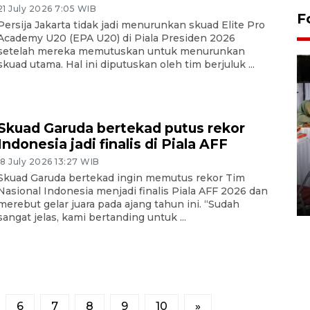
21 July 2026 7:05 WIB
F
Persija Jakarta tidak jadi menurunkan skuad Elite Pro
Academy U20 (EPA U20) di Piala Presiden 2026
setelah mereka memutuskan untuk menurunkan
skuad utama. Hal ini diputuskan oleh tim berjuluk ...
Skuad Garuda bertekad putus rekor
Indonesia jadi finalis di Piala AFF
Pameran seni rupa karya
18 July 2026 13:27 WIB
Skuad Garuda bertekad ingin memutus rekor Tim
seniman neurodivergen
Nasional Indonesia menjadi finalis Piala AFF 2026 dan
03 August 2026 13:03 WIB
merebut gelar juara pada ajang tahun ini. “Sudah
sangat jelas, kami bertanding untuk ...
6
7
8
9
10
»