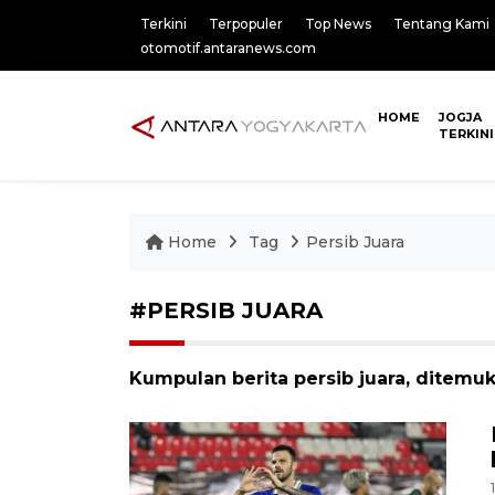
Terkini
Terpopuler
Top News
Tentang Kami
otomotif.antaranews.com
HOME
JOGJA
TERKINI
Home
Tag
Persib Juara
#PERSIB JUARA
Kumpulan berita persib juara, ditemuk