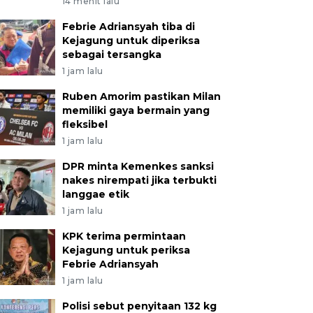
14 menit lalu
Febrie Adriansyah tiba di
Kejagung untuk diperiksa
sebagai tersangka
1 jam lalu
Ruben Amorim pastikan Milan
memiliki gaya bermain yang
fleksibel
1 jam lalu
DPR minta Kemenkes sanksi
nakes nirempati jika terbukti
langgae etik
1 jam lalu
KPK terima permintaan
Kejagung untuk periksa
Febrie Adriansyah
1 jam lalu
Polisi sebut penyitaan 132 kg