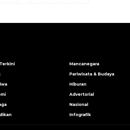
Terkini
Mancanegara
k
Pariwisata & Budaya
tiwa
Hiburan
omi
Advertorial
aga
Nasional
dikan
Infografik