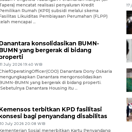
Tapera) mencatat realisasi penyaluran Kredit
17 
Pemilikan Rumah (KPR) subsidi melalui skema
Fasilitas Likuiditas Pembiayaan Perumahan (FLPP)
telah mencapai ...
Danantara konsolidasikan BUMN-
BUMN yang bergerak di bidang
properti
31 July 2026 19:40 WIB
ChiefOperatingOfficer(COO) Danantara Dony Oskaria
mengungkapkan Danantara mengonsolidasikan
BUMN-BUMN yang bergerak di bidang properti.
"Sebetulnya Danantara Housing itu ...
Kemensos terbitkan KPD fasilitasi
konsesi bagi penyandang disabilitas
30 July 2026 20:08 WIB
Kementerian Sosial menerbitkan Kartu Penyandang