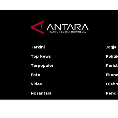
Terkini
Jogja 
Top News
Politi
Terpopuler
Peris
Foto
Ekon
Video
Olahr
Nusantara
Pendi
Copyright © ANTARA