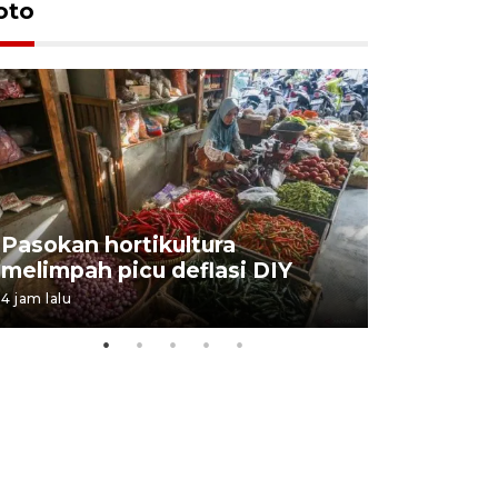
oto
BPJS Kes
Pasokan hortikultura
perkuat s
melimpah picu deflasi DIY
ANTARA B
4 jam lalu
03 August 202