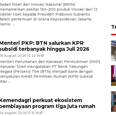
Badan Riset dan Inovasi Nasional (BRIN)
memamerkan sekitar 150–200 produk inovasi dari 12
klaster riset kepada Presiden Prabowo Subianto
dalam pertemuan di Istana Kepresidenan Jakarta,
Kamis. ...
T
Menteri PKP: BTN salurkan KPR
subsidi terbanyak hingga Juli 2026
05 August 2026 12:22 WIB
Menteri Perumahan dan Kawasan Permukiman (PKP)
Maruarar Sirait mengatakan PT Bank Tabungan
Negara (Persero) Tbk (BTN) menjadi bank dengan
penyaluran Kredit Pemilikan Rumah (KPR) subsidi
atau ...
Kemendagri perkuat ekosistem
pembiayaan program tiga juta rumah
04 August 2026 15:15 WIB