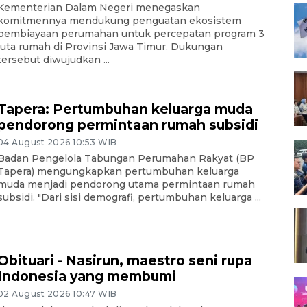
Kementerian Dalam Negeri menegaskan
komitmennya mendukung penguatan ekosistem
pembiayaan perumahan untuk percepatan program 3
juta rumah di Provinsi Jawa Timur. Dukungan
tersebut diwujudkan ...
Tapera: Pertumbuhan keluarga muda
pendorong permintaan rumah subsidi
04 August 2026 10:53 WIB
Badan Pengelola Tabungan Perumahan Rakyat (BP
Tapera) mengungkapkan pertumbuhan keluarga
muda menjadi pendorong utama permintaan rumah
subsidi. "Dari sisi demografi, pertumbuhan keluarga ...
Obituari - Nasirun, maestro seni rupa
Indonesia yang membumi
02 August 2026 10:47 WIB