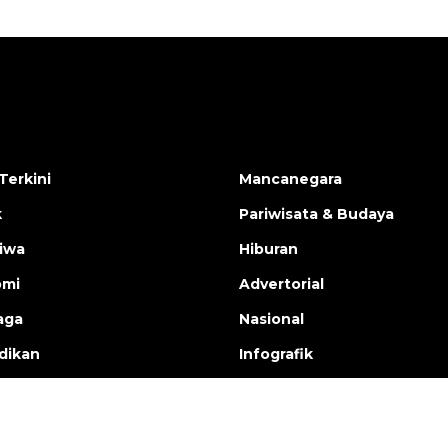
Terkini
Mancanegara
k
Pariwisata & Budaya
tiwa
Hiburan
omi
Advertorial
aga
Nasional
dikan
Infografik