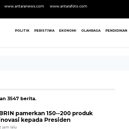
www.antaranews.com
www.antarafoto.com
POLITIK
PERISTIWA
EKONOMI
OLAHRAGA
PENDIDIKAN
n 3547 berita.
BRIN pamerkan 150--200 produk
inovasi kepada Presiden
2 jam lalu