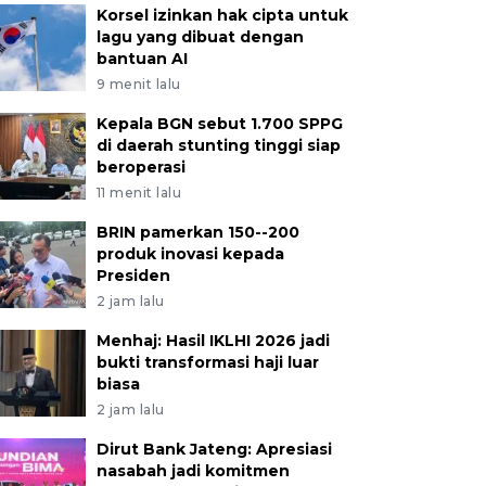
Korsel izinkan hak cipta untuk
lagu yang dibuat dengan
bantuan AI
9 menit lalu
Kepala BGN sebut 1.700 SPPG
di daerah stunting tinggi siap
beroperasi
11 menit lalu
BRIN pamerkan 150--200
produk inovasi kepada
Presiden
2 jam lalu
Menhaj: Hasil IKLHI 2026 jadi
bukti transformasi haji luar
biasa
2 jam lalu
Dirut Bank Jateng: Apresiasi
nasabah jadi komitmen