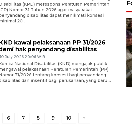
F
Disabilitas (KPD) merespons Peraturan Pemerintah
(PP) Nomor 31 Tahun 2026 agar masyarakat
penyandang disabilitas dapat menikmati konsesi
minimal 20 ...
KND kawal pelaksanaan PP 31/2026
demi hak penyandang disabilitas
30 July 2026 20:06 WIB
Komisi Nasional Disabilitas (KND) mengajak publik
mengawal pelaksanaan Peraturan Pemerintah (PP)
Bantul Creative Expo 2026
Nomor 31/2026 tentang konsesi bagi penyandang
02 August 2026 0:49 WIB
disabilitas dan insentif bagi perusahaan, yang baru ...
6
7
8
9
10
»