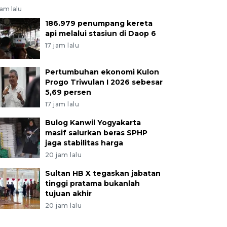
jam lalu
186.979 penumpang kereta
api melalui stasiun di Daop 6
17 jam lalu
Pertumbuhan ekonomi Kulon
Progo Triwulan I 2026 sebesar
5,69 persen
17 jam lalu
Bulog Kanwil Yogyakarta
masif salurkan beras SPHP
jaga stabilitas harga
20 jam lalu
Sultan HB X tegaskan jabatan
tinggi pratama bukanlah
tujuan akhir
20 jam lalu