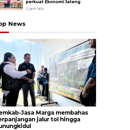
perkuat Ekonomi Jateng
2 jam lalu
op News
emkab-Jasa Marga membahas
erpanjangan jalur tol hingga
unungkidul