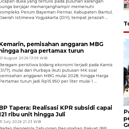
Ucapan duka yang tertulis pada puluhan karangan
bunga berjajar memanjanghampir memenuhi
kompleks Perum Bayeman Permai, Kabupaten Bantul,
Daerah Istimewa Yogyakarta (DIY), tempat jenazah ...
T
Kemarin, pemisahan anggaran MBG
hingga harga pertamax turun
01 August 2026 13:59 WIB
Beragam peristiwa bidang ekonomi terjadi pada Kamis
(31/7), mulai dari Purbaya ikuti putusan MK soal
pemisahan anggaran MBG mulai 2028, hingga Harga
Pertamax turun jadi Rp15.950 per liter mulai 1 ...
BP Tapera: Realisasi KPR subsidi capai
P
121 ribu unit hingga Juli
p
31 July 2026 21:23 WIB
G
Badan Pengelola Tabungan Perumahan Rakyat (BP