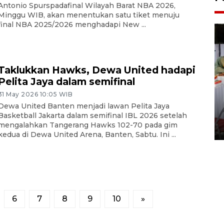
Antonio Spurspadafinal Wilayah Barat NBA 2026,
Minggu WIB, akan menentukan satu tiket menuju
final NBA 2025/2026 menghadapi New ...
Taklukkan Hawks, Dewa United hadapi
Pelita Jaya dalam semifinal
31 May 2026 10:05 WIB
Pameran seni rupa karya
Dewa United Banten menjadi lawan Pelita Jaya
seniman neurodivergen
Basketball Jakarta dalam semifinal IBL 2026 setelah
mengalahkan Tangerang Hawks 102-70 pada gim
03 August 2026 13:03 WIB
kedua di Dewa United Arena, Banten, Sabtu. Ini ...
6
7
8
9
10
»