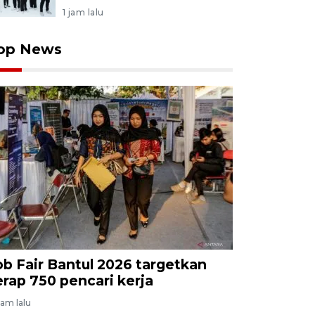
1 jam lalu
op News
ob Fair Bantul 2026 targetkan
erap 750 pencari kerja
jam lalu