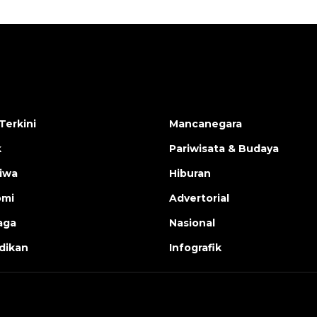
Terkini
Mancanegara
k
Pariwisata & Budaya
tiwa
Hiburan
omi
Advertorial
aga
Nasional
dikan
Infografik