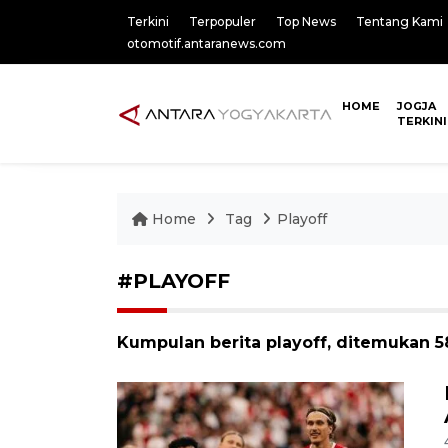
Terkini
Terpopuler
Top News
Tentang Kami
otomotif.antaranews.com
HOME
JOGJA
TERKINI
Home
Tag
Playoff
#PLAYOFF
Kumpulan berita playoff, ditemukan 58