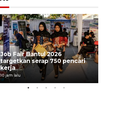
Job Fair Bantul 2026
targetkan serap 750 pencari
Lelang b
kerja
Kejaksaa
10 jam lalu
14 jam lalu