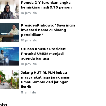
Pemda DIY turunkan angka
kemiskinan jadi 9,70 persen
10 jam lalu
PresidenPrabowo: "Saya ingin
investasi besar di bidang
pendidikan"
10 jam lalu
Utusan Khusus Presiden:
Proteksi UMKM menjadi
agenda bangsa
10 jam lalu
Jelang HUT RI, PLN imbau
masyarakat jaga jarak aman
umbul-umbul dari jaringan
listrik
11 jam lalu
oto