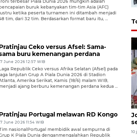
Ironi terbesar Piala Dunia 2026 mungkin adalah
pencapaian buruk kebanyakan tim-tim Asia (AFC)
justru ketika peserta turnamen ini ditambah menjadi
48 tim, dari 32 tim. Berdasarkan format baru itu, ...
T
Pratinjau Ceko versus Afsel: Sama-
sama buru kemenangan perdana
17 June 2026 12:57 WIB
Laga Republik Ceko versus Afrika Selatan (Afsel) pada
laga lanjutan Grup A Piala Dunia 2026 di Stadion
Atlanta, Amerika Serikat, Kamis (18/6) malam WIB,
menjadi ajang berburu kemenangan perdana kedua ...
Pratinjau Portugal melawan RD Kongo
J
s
17 June 2026 11:54 WIB
Tim nasionalPortugal membidik awal sempurna di
10 
Grup K Piala Dunia denganmengalahkan Republik