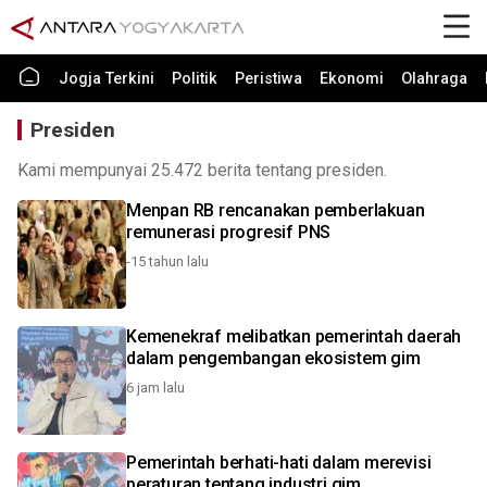
Jogja Terkini
Politik
Peristiwa
Ekonomi
Olahraga
Presiden
Kami mempunyai 25.472 berita tentang presiden.
Menpan RB rencanakan pemberlakuan
remunerasi progresif PNS
-15 tahun lalu
Kemenekraf melibatkan pemerintah daerah
dalam pengembangan ekosistem gim
6 jam lalu
Pemerintah berhati-hati dalam merevisi
peraturan tentang industri gim