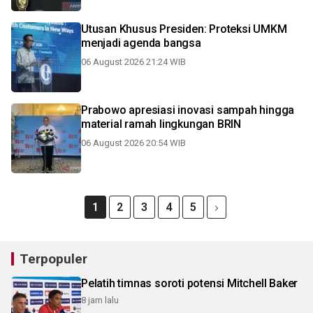
Utusan Khusus Presiden: Proteksi UMKM
menjadi agenda bangsa
06 August 2026 21:24 WIB
Prabowo apresiasi inovasi sampah hingga
material ramah lingkungan BRIN
06 August 2026 20:54 WIB
1
2
3
4
5
Terpopuler
Pelatih timnas soroti potensi Mitchell Baker
8 jam lalu