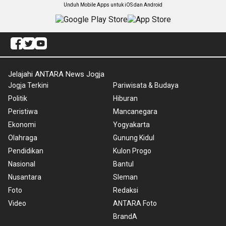
Unduh Mobile Apps untuk iOS dan Android
Jelajahi ANTARA News Jogja
Jogja Terkini
Pariwisata & Budaya
Politik
Hiburan
Peristiwa
Mancanegara
Ekonomi
Yogyakarta
Olahraga
Gunung Kidul
Pendidikan
Kulon Progo
Nasional
Bantul
Nusantara
Sleman
Foto
Redaksi
Video
ANTARA Foto
BrandA