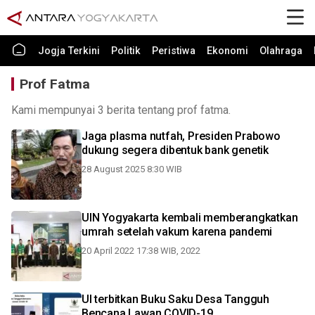
Jogja Terkini
Politik
Peristiwa
Ekonomi
Olahraga
Prof Fatma
Kami mempunyai 3 berita tentang prof fatma.
Jaga plasma nutfah, Presiden Prabowo
dukung segera dibentuk bank genetik
28 August 2025 8:30 WIB
UIN Yogyakarta kembali memberangkatkan
umrah setelah vakum karena pandemi
20 April 2022 17:38 WIB, 2022
UI terbitkan Buku Saku Desa Tangguh
Bencana Lawan COVID-19