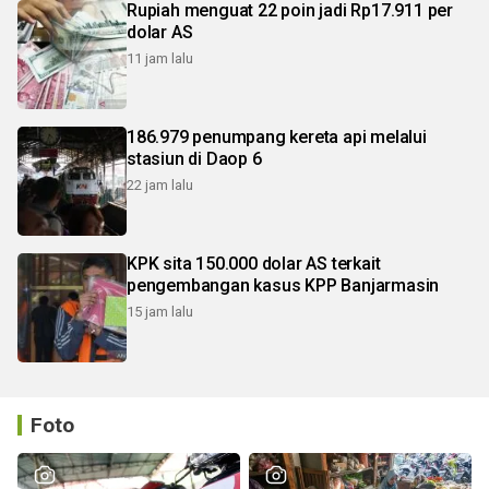
Rupiah menguat 22 poin jadi Rp17.911 per
dolar AS
11 jam lalu
186.979 penumpang kereta api melalui
stasiun di Daop 6
22 jam lalu
KPK sita 150.000 dolar AS terkait
pengembangan kasus KPP Banjarmasin
15 jam lalu
Foto