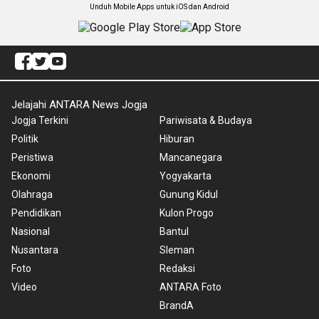
Unduh Mobile Apps untuk iOS dan Android
Jelajahi ANTARA News Jogja
Jogja Terkini
Pariwisata & Budaya
Politik
Hiburan
Peristiwa
Mancanegara
Ekonomi
Yogyakarta
Olahraga
Gunung Kidul
Pendidikan
Kulon Progo
Nasional
Bantul
Nusantara
Sleman
Foto
Redaksi
Video
ANTARA Foto
BrandA