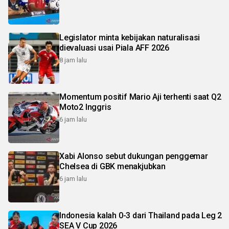
Legislator minta kebijakan naturalisasi
dievaluasi usai Piala AFF 2026
8 jam lalu
Momentum positif Mario Aji terhenti saat Q2
Moto2 Inggris
6 jam lalu
Xabi Alonso sebut dukungan penggemar
Chelsea di GBK menakjubkan
6 jam lalu
Indonesia kalah 0-3 dari Thailand pada Leg 2
SEA V Cup 2026