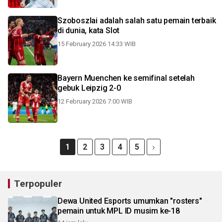
Szoboszlai adalah salah satu pemain terbaik
di dunia, kata Slot
15 February 2026 14:33 WIB
Bayern Muenchen ke semifinal setelah
gebuk Leipzig 2-0
12 February 2026 7:00 WIB
1
2
3
4
5
Terpopuler
Dewa United Esports umumkan "rosters"
pemain untuk MPL ID musim ke-18