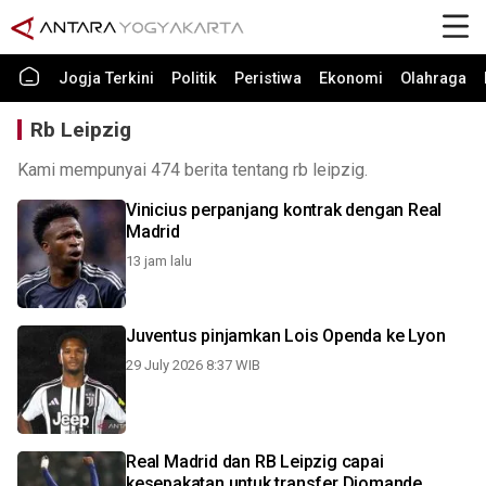
Jogja Terkini
Politik
Peristiwa
Ekonomi
Olahraga
Rb Leipzig
Kami mempunyai 474 berita tentang rb leipzig.
Vinicius perpanjang kontrak dengan Real
Madrid
13 jam lalu
Juventus pinjamkan Lois Openda ke Lyon
29 July 2026 8:37 WIB
Real Madrid dan RB Leipzig capai
kesepakatan untuk transfer Diomande