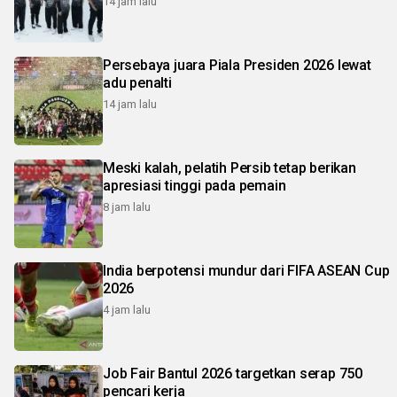
14 jam lalu
Persebaya juara Piala Presiden 2026 lewat
adu penalti
14 jam lalu
Meski kalah, pelatih Persib tetap berikan
apresiasi tinggi pada pemain
8 jam lalu
India berpotensi mundur dari FIFA ASEAN Cup
2026
4 jam lalu
Job Fair Bantul 2026 targetkan serap 750
pencari kerja