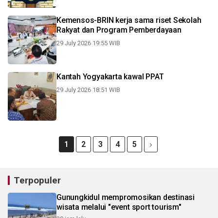
Kemensos-BRIN kerja sama riset Sekolah
Rakyat dan Program Pemberdayaan
29 July 2026 19:55 WIB
Kantah Yogyakarta kawal PPAT
29 July 2026 18:51 WIB
1
2
3
4
5
Terpopuler
Gunungkidul mempromosikan destinasi
wisata melalui "event sport tourism"