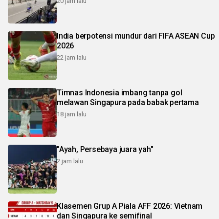
20 jam lalu
India berpotensi mundur dari FIFA ASEAN Cup
2026
22 jam lalu
Timnas Indonesia imbang tanpa gol
melawan Singapura pada babak pertama
18 jam lalu
"Ayah, Persebaya juara yah"
2 jam lalu
Klasemen Grup A Piala AFF 2026: Vietnam
dan Singapura ke semifinal