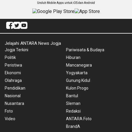
Unduh Mobile Apps untuk iOS dan Android
Jelajahi ANTARA News Jogja
Jogja Terkini
Pariwisata & Budaya
Politik
Hiburan
Peristiwa
Mancanegara
Ekonomi
Yogyakarta
Olahraga
Gunung Kidul
Pendidikan
Kulon Progo
Nasional
Bantul
Nusantara
Sleman
Foto
Redaksi
Video
ANTARA Foto
BrandA