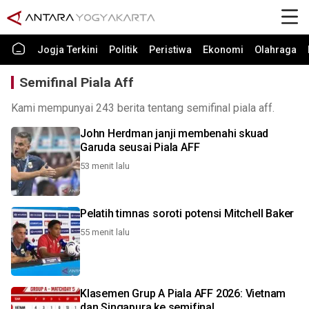
Jogja Terkini
Politik
Peristiwa
Ekonomi
Olahraga
Semifinal Piala Aff
Kami mempunyai 243 berita tentang semifinal piala aff.
John Herdman janji membenahi skuad
Garuda seusai Piala AFF
53 menit lalu
Pelatih timnas soroti potensi Mitchell Baker
55 menit lalu
Klasemen Grup A Piala AFF 2026: Vietnam
dan Singapura ke semifinal