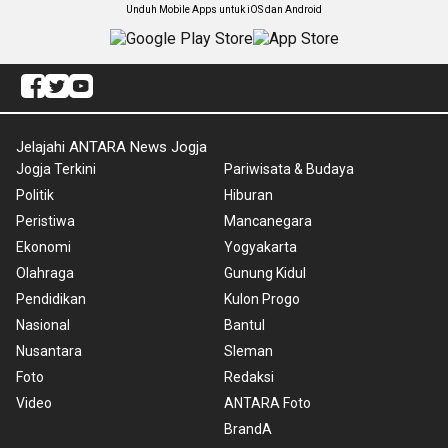
Unduh Mobile Apps untuk iOS dan Android
Jelajahi ANTARA News Jogja
Jogja Terkini
Pariwisata & Budaya
Politik
Hiburan
Peristiwa
Mancanegara
Ekonomi
Yogyakarta
Olahraga
Gunung Kidul
Pendidikan
Kulon Progo
Nasional
Bantul
Nusantara
Sleman
Foto
Redaksi
Video
ANTARA Foto
BrandA