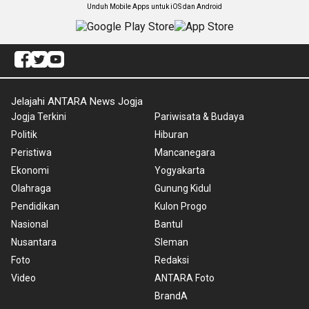
Unduh Mobile Apps untuk iOS dan Android
Jelajahi ANTARA News Jogja
Jogja Terkini
Pariwisata & Budaya
Politik
Hiburan
Peristiwa
Mancanegara
Ekonomi
Yogyakarta
Olahraga
Gunung Kidul
Pendidikan
Kulon Progo
Nasional
Bantul
Nusantara
Sleman
Foto
Redaksi
Video
ANTARA Foto
BrandA