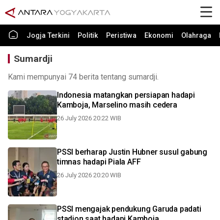
Jogja Terkini
Politik
Peristiwa
Ekonomi
Olahraga
Sumardji
Kami mempunyai 74 berita tentang sumardji.
Indonesia matangkan persiapan hadapi
Kamboja, Marselino masih cedera
26 July 2026 20:22 WIB
PSSI berharap Justin Hubner susul gabung
timnas hadapi Piala AFF
26 July 2026 20:20 WIB
PSSI mengajak pendukung Garuda padati
stadion saat hadapi Kamboja