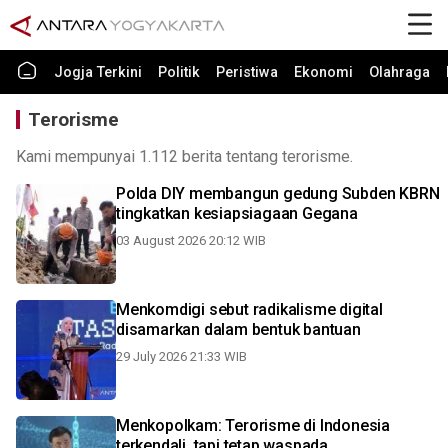
Jogja Terkini
Politik
Peristiwa
Ekonomi
Olahraga
Terorisme
Kami mempunyai 1.112 berita tentang terorisme.
Polda DIY membangun gedung Subden KBRN
tingkatkan kesiapsiagaan Gegana
03 August 2026 20:12 WIB
Menkomdigi sebut radikalisme digital
disamarkan dalam bentuk bantuan
29 July 2026 21:33 WIB
Menkopolkam: Terorisme di Indonesia
terkendali, tapi tetap waspada