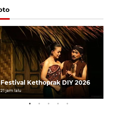
oto
Festival 
Festival Kethoprak DIY 2026
DIY
21 jam lalu
07 August 202