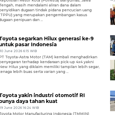
Kepolisian Resor Kota (Polresta) Banyumas, Jawa
Tengah, masih mendalami aliran dana dalam
penyidikan dugaan tindak pidana pencucian uang
(TPPU) yang merupakan pengembangan kasus
dugaan penipuan dan ...
Toyota segarkan Hilux generasi ke-9
untuk pasar Indonesia
30 June 2026 6:15 WIB
PT Toyota-Astra Motor (TAM) kembali menghadirkan
penyegaran terhadap kendaraan pick-up 4x4 yakni
New Hilux yang diklaim memiliki tampilan lebih segar,
tenaga lebih buas serta varian yang ...
Toyota yakin industri otomotif RI
punya daya tahan kuat
29 June 2026 16:24 WIB
Toyota Motor Manufacturing Indonesia (TMMIN)