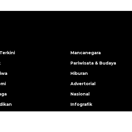
Terkini
Mancanegara
k
Pariwisata & Budaya
tiwa
Hiburan
omi
Advertorial
aga
Nasional
dikan
Infografik