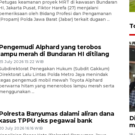
Petugas keamanan proyek MRT di kawasan Bundaran
HI, Jakarta Pusat, Fiktor Harefa (27) menjalani
pemeriksaan oleh Bidang Profesi dan Pengamanan
(Propam) Polda Jawa Barat (Jabar) terkait dugaan ...
T
Pengemudi Alphard yang terobos
lampu merah di Bundaran HI ditilang
25 July 2026 15:22 WIB
Subdirektorat Penegakan Hukum (Subdit Gakkum)
Direktorat Lalu Lintas Polda Metro Jaya menindak
tegas pengemudi mobil mewah Toyota Alphard
berwarna hitam yang menerobos lampu merah serta
menggunakan ...
Polresta Banyumas dalami aliran dana
D
kasus TPPU eks pegawai bank
m
20 July 2026 16:16 WIB
18 