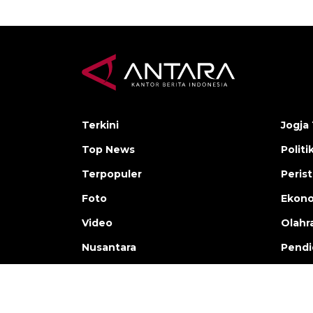
Terkini
Jogja 
Top News
Politi
Terpopuler
Peris
Foto
Ekon
Video
Olahr
Nusantara
Pendi
Copyright © ANTARA