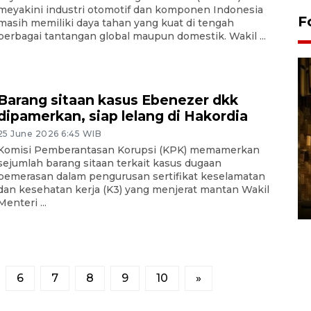
meyakini industri otomotif dan komponen Indonesia
F
masih memiliki daya tahan yang kuat di tengah
berbagai tantangan global maupun domestik. Wakil ...
Barang sitaan kasus Ebenezer dkk
dipamerkan, siap lelang di Hakordia
25 June 2026 6:45 WIB
Komisi Pemberantasan Korupsi (KPK) memamerkan
sejumlah barang sitaan terkait kasus dugaan
Pasokan hortikultura
pemerasan dalam pengurusan sertifikat keselamatan
melimpah picu deflasi DIY
dan kesehatan kerja (K3) yang menjerat mantan Wakil
06 August 2026 11:37 WIB
Menteri ...
6
7
8
9
10
»