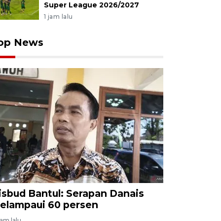
Super League 2026/2027
1 jam lalu
op News
isbud Bantul: Serapan Danais
elampaui 60 persen
jam lalu