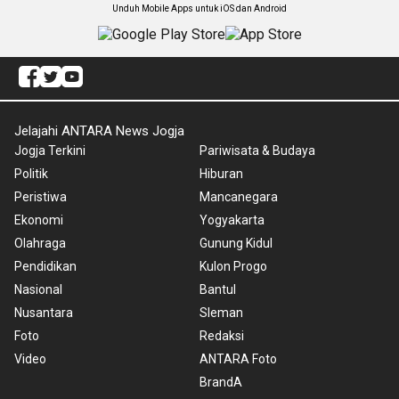
Unduh Mobile Apps untuk iOS dan Android
Jelajahi ANTARA News Jogja
Jogja Terkini
Pariwisata & Budaya
Politik
Hiburan
Peristiwa
Mancanegara
Ekonomi
Yogyakarta
Olahraga
Gunung Kidul
Pendidikan
Kulon Progo
Nasional
Bantul
Nusantara
Sleman
Foto
Redaksi
Video
ANTARA Foto
BrandA