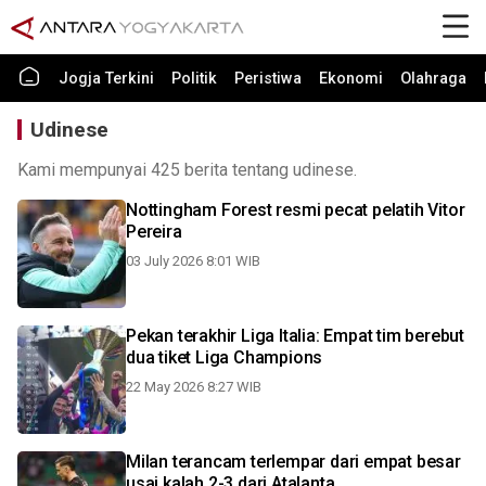
Jogja Terkini
Politik
Peristiwa
Ekonomi
Olahraga
Udinese
Kami mempunyai 425 berita tentang udinese.
Nottingham Forest resmi pecat pelatih Vitor
Pereira
03 July 2026 8:01 WIB
Pekan terakhir Liga Italia: Empat tim berebut
dua tiket Liga Champions
22 May 2026 8:27 WIB
Milan terancam terlempar dari empat besar
usai kalah 2-3 dari Atalanta