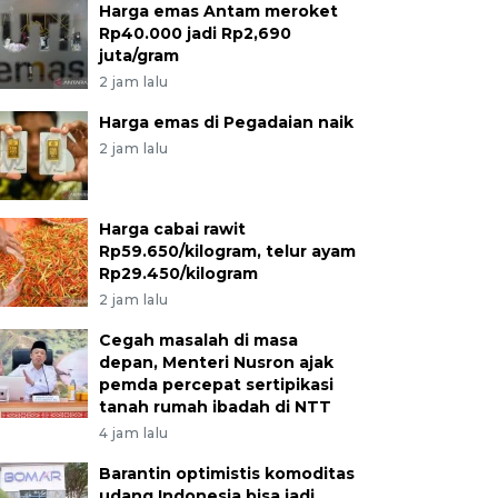
Harga emas Antam meroket
Rp40.000 jadi Rp2,690
juta/gram
2 jam lalu
Harga emas di Pegadaian naik
2 jam lalu
Harga cabai rawit
Rp59.650/kilogram, telur ayam
Rp29.450/kilogram
2 jam lalu
Cegah masalah di masa
depan, Menteri Nusron ajak
pemda percepat sertipikasi
tanah rumah ibadah di NTT
4 jam lalu
Barantin optimistis komoditas
udang Indonesia bisa jadi