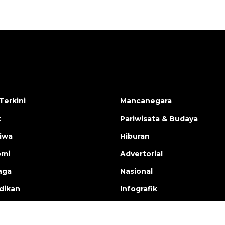
Terkini
Mancanegara
k
Pariwisata & Budaya
tiwa
Hiburan
omi
Advertorial
aga
Nasional
dikan
Infografik