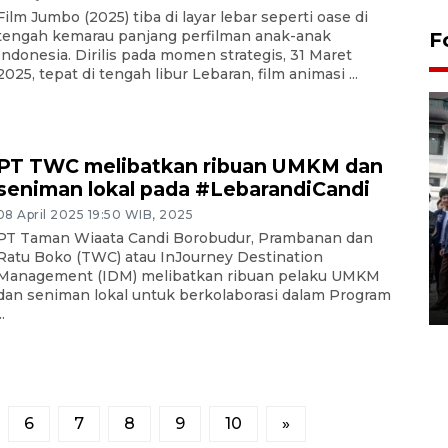
Film Jumbo (2025) tiba di layar lebar seperti oase di
tengah kemarau panjang perfilman anak-anak
F
Indonesia. Dirilis pada momen strategis, 31 Maret
2025, tepat di tengah libur Lebaran, film animasi ...
PT TWC melibatkan ribuan UMKM dan
seniman lokal pada #LebarandiCandi
08 April 2025 19:50 WIB, 2025
BPJS Kesehatan Yogyakarta
PT Taman Wiaata Candi Borobudur, Prambanan dan
perkuat sinergi dengan
Ratu Boko (TWC) atau InJourney Destination
ANTARA Biro DIY
Management (IDM) melibatkan ribuan pelaku UMKM
dan seniman lokal untuk berkolaborasi dalam Program
03 August 2026 17:24 WIB
..
6
7
8
9
10
»