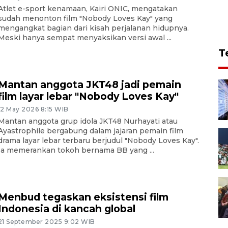
Atlet e-sport kenamaan, Kairi ONIC, mengatakan
sudah menonton film "Nobody Loves Kay" yang
mengangkat bagian dari kisah perjalanan hidupnya.
Meski hanya sempat menyaksikan versi awal ...
T
Mantan anggota JKT48 jadi pemain
film layar lebar "Nobody Loves Kay"
12 May 2026 8:15 WIB
Mantan anggota grup idola JKT48 Nurhayati atau
Ayastrophile bergabung dalam jajaran pemain film
drama layar lebar terbaru berjudul "Nobody Loves Kay".
Ia memerankan tokoh bernama BB yang ...
Menbud tegaskan eksistensi film
Indonesia di kancah global
21 September 2025 9:02 WIB