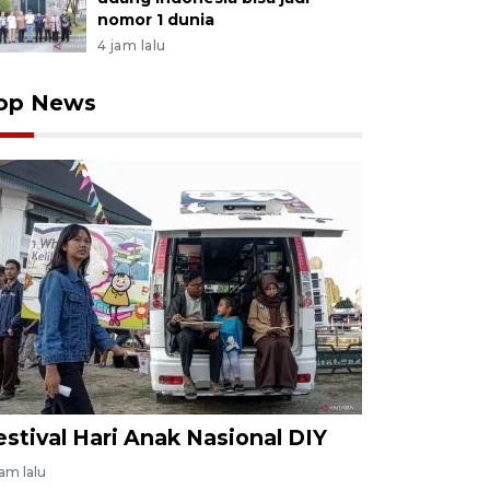
nomor 1 dunia
4 jam lalu
op News
estival Hari Anak Nasional DIY
jam lalu