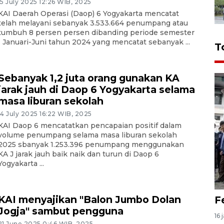
15 July 2025 12:26 WIB, 2025
KAI Daerah Operasi (Daop) 6 Yogyakarta mencatat
telah melayani sebanyak 3.533.664 penumpang atau
tumbuh 8 persen persen dibanding periode semester
I Januari-Juni tahun 2024 yang mencatat sebanyak ...
T
Sebanyak 1,2 juta orang gunakan KA
jarak jauh di Daop 6 Yogyakarta selama
masa liburan sekolah
14 July 2025 16:22 WIB, 2025
KAI Daop 6 mencatatkan pencapaian positif dalam
volume penumpang selama masa liburan sekolah
2025 sbanyak 1.253.396 penumpang menggunakan
KA J jarak jauh baik naik dan turun di Daop 6
Yogyakarta ...
KAI menyajikan "Balon Jumbo Dolan
F
Jogja" sambut pengguna
16 
21 June 2025 0:46 WIB, 2025