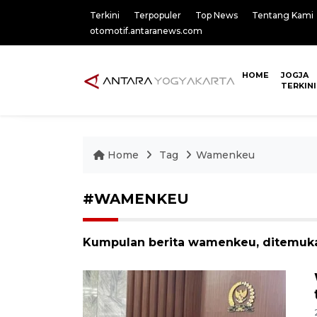
Terkini
Terpopuler
Top News
Tentang Kami
otomotif.antaranews.com
HOME
JOGJA
TERKINI
Home
Tag
Wamenkeu
#WAMENKEU
Kumpulan berita wamenkeu, ditemukan