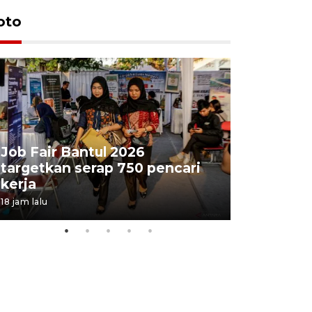
oto
Job Fair Bantul 2026
targetkan serap 750 pencari
Lelang b
kerja
Kejaksaa
18 jam lalu
22 jam lalu