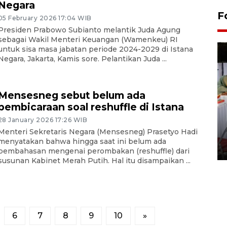
Negara
F
05 February 2026 17:04 WIB
Presiden Prabowo Subianto melantik Juda Agung
sebagai Wakil Menteri Keuangan (Wamenkeu) RI
untuk sisa masa jabatan periode 2024-2029 di Istana
Negara, Jakarta, Kamis sore. Pelantikan Juda ...
Mensesneg sebut belum ada
pembicaraan soal reshuffle di Istana
28 January 2026 17:26 WIB
Pameran seni rupa karya
Menteri Sekretaris Negara (Mensesneg) Prasetyo Hadi
seniman neurodivergen
menyatakan bahwa hingga saat ini belum ada
03 August 2026 13:03 WIB
pembahasan mengenai perombakan (reshuffle) dari
susunan Kabinet Merah Putih. Hal itu disampaikan ...
6
7
8
9
10
»