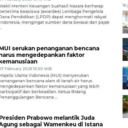
18 
Wakil Menteri Keuangan Suahasil Nazara berharap
penerima beasiswa (awardee) Lembaga Pengelola
Dana Pendidikan (LPDP) dapat menghormati rakyat
Indonesia, mengingat sumber dana berasal dari pajak
..
MUI serukan penanganan bencana
harus mengedepankan faktor
kemanusiaan
07 February 2026 15:00 WIB
Majelis Ulama Indonesia (MUI) menyerukan
penanganan bencana alam di tanah air harus
mengedepankan faktor kemanusiaan yang lebih
partisipatif dan berkeadilan. Ketua Bidang
Penanggulangan Bencana ...
Presiden Prabowo melantik Juda
Agung sebagai Wamenkeu di Istana