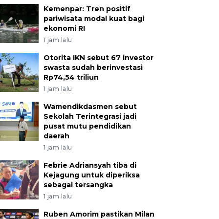
Kemenpar: Tren positif
pariwisata modal kuat bagi
ekonomi RI
1 jam lalu
Otorita IKN sebut 67 investor
swasta sudah berinvestasi
Rp74,54 triliun
1 jam lalu
Wamendikdasmen sebut
Sekolah Terintegrasi jadi
pusat mutu pendidikan
daerah
1 jam lalu
Febrie Adriansyah tiba di
Kejagung untuk diperiksa
sebagai tersangka
1 jam lalu
Ruben Amorim pastikan Milan