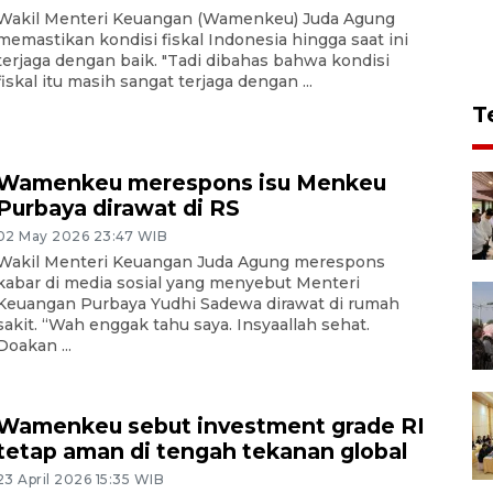
Wakil Menteri Keuangan (Wamenkeu) Juda Agung
memastikan kondisi fiskal Indonesia hingga saat ini
terjaga dengan baik. "Tadi dibahas bahwa kondisi
fiskal itu masih sangat terjaga dengan ...
T
Wamenkeu merespons isu Menkeu
Purbaya dirawat di RS
02 May 2026 23:47 WIB
Wakil Menteri Keuangan Juda Agung merespons
kabar di media sosial yang menyebut Menteri
Keuangan Purbaya Yudhi Sadewa dirawat di rumah
sakit. “Wah enggak tahu saya. Insyaallah sehat.
Doakan ...
Wamenkeu sebut investment grade RI
tetap aman di tengah tekanan global
23 April 2026 15:35 WIB