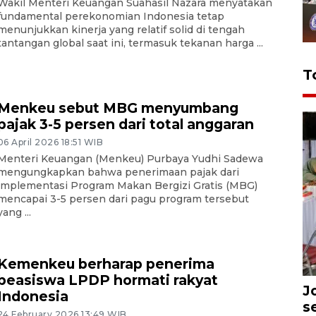
Wakil Menteri Keuangan Suahasil Nazara menyatakan
fundamental perekonomian Indonesia tetap
menunjukkan kinerja yang relatif solid di tengah
tantangan global saat ini, termasuk tekanan harga ...
T
Menkeu sebut MBG menyumbang
pajak 3-5 persen dari total anggaran
06 April 2026 18:51 WIB
Menteri Keuangan (Menkeu) Purbaya Yudhi Sadewa
mengungkapkan bahwa penerimaan pajak dari
implementasi Program Makan Bergizi Gratis (MBG)
mencapai 3-5 persen dari pagu program tersebut
yang ...
Kemenkeu berharap penerima
beasiswa LPDP hormati rakyat
J
Indonesia
s
24 February 2026 13:49 WIB