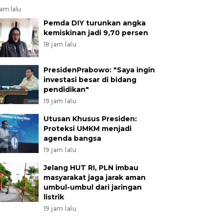
jam lalu
Pemda DIY turunkan angka
kemiskinan jadi 9,70 persen
18 jam lalu
PresidenPrabowo: "Saya ingin
investasi besar di bidang
pendidikan"
19 jam lalu
Utusan Khusus Presiden:
Proteksi UMKM menjadi
agenda bangsa
19 jam lalu
Jelang HUT RI, PLN imbau
masyarakat jaga jarak aman
umbul-umbul dari jaringan
listrik
19 jam lalu