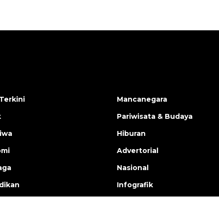
Terkini
Mancanegara
k
Pariwisata & Budaya
tiwa
Hiburan
omi
Advertorial
aga
Nasional
dikan
Infografik