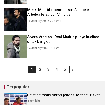
Meski Madrid dipermalukan Albacete,
Arbeloa tetap puji Vinicius
16 January 2026 7:28 WIB
Alvaro Arbeloa : Real Madrid punya kualitas
untuk bangkit
14 January 2026 8:11 WIB
1
2
3
4
5
Terpopuler
Pelatih timnas soroti potensi Mitchell Baker
4 jam lalu