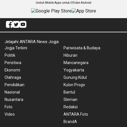
Unduh Mobile Apps untuk iOS dan Android
Jelajahi ANTARA News Jogja
Jogja Terkini
Pariwisata & Budaya
Politik
Hiburan
Peristiwa
Mancanegara
Ekonomi
Yogyakarta
Olahraga
Gunung Kidul
Pendidikan
Kulon Progo
Nasional
Bantul
Nusantara
Sleman
Foto
Redaksi
Video
ANTARA Foto
BrandA