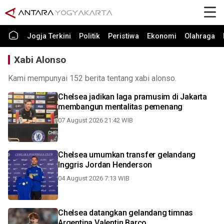
Jogja Terkini
Politik
Peristiwa
Ekonomi
Olahraga
Xabi Alonso
Kami mempunyai 152 berita tentang xabi alonso.
Chelsea jadikan laga pramusim di Jakarta
membangun mentalitas pemenang
07 August 2026 21:42 WIB
Chelsea umumkan transfer gelandang
Inggris Jordan Henderson
04 August 2026 7:13 WIB
Chelsea datangkan gelandang timnas
Argentina Valentin Barco