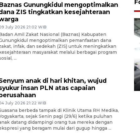
F
Baznas Gunungkidul mengoptimalkan
dana ZIS tingkatkan kesejahteraan
warga
09 July 2026 21:02 WIB
Badan Amil Zakat Nasional (Baznas) Kabupaten
Gunungkidul mengoptimalkan pemanfaatan dana
zakat, infak, dan sedekah (ZIS) untuk meningkatkan
kesejahteraan masyarakat melalui berbagai program
sosial, ...
Yogyakarta Gamelan Festival
2026
Senyum anak di hari khitan, wujud
03 August 2026 12:31 WIB
syukur insan PLN atas capaian
perusahaan
04 July 2026 21:22 WIB
Suasana berbeda tampak di Klinik Utama RH Medika,
Yogyakarta, sejak Senin pagi (29/6) ketika puluhan
anak datang didampingi orang tua mereka dengan
ekspresi yang beragam mulai dari gugup hingga ...