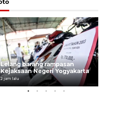
oto
Lelang barang rampasan
Pasokan h
Kejaksaan Negeri Yogyakarta
melimpah 
2 jam lalu
8 jam lalu