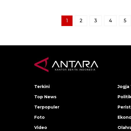
1
2
3
4
5
Terkini
Jogja 
Top News
Politi
Terpopuler
Peris
Foto
Ekon
Video
Olahr