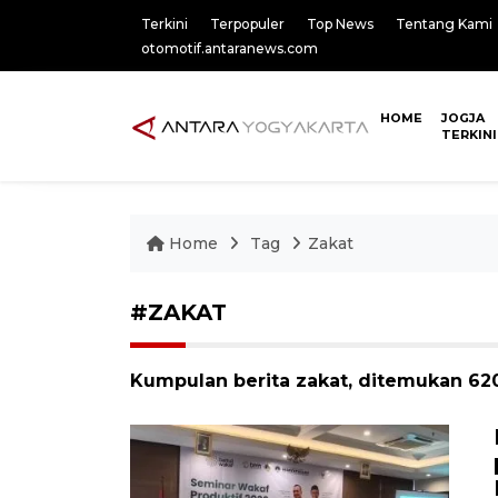
Terkini
Terpopuler
Top News
Tentang Kami
otomotif.antaranews.com
HOME
JOGJA
TERKINI
Home
Tag
Zakat
#ZAKAT
Kumpulan berita zakat, ditemukan 620