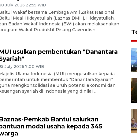
30 July 2026 22:55 WIB
Baitul Wakaf bersama Lembaga Amil Zakat Nasional
Baitul Maal Hidayatullah (Laznas BMH), Hidayatullah,
dan Badan Wakaf Indonesia (BWI) akan melaksanakan
program Wakaf Produktif Pisang Cavendish ...
T
MUI usulkan pembentukan "Danantara
Syariah"
25 July 2026 7:00 WIB
Majelis Ulama Indonesia (MUI) mengusulkan kepada
pemerintah untuk membentuk "Danantara Syariah"
guna mengkonsolidasi seluruh potensi ekonomi dan
keuangan syariah di Indonesia yang dinilai ...
Baznas-Pemkab Bantul salurkan
bantuan modal usaha kepada 345
warga