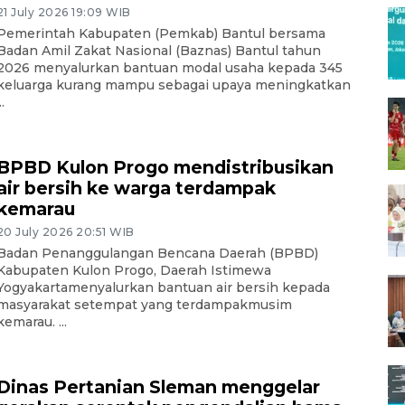
21 July 2026 19:09 WIB
Pemerintah Kabupaten (Pemkab) Bantul bersama
Badan Amil Zakat Nasional (Baznas) Bantul tahun
2026 menyalurkan bantuan modal usaha kepada 345
keluarga kurang mampu sebagai upaya meningkatkan
..
BPBD Kulon Progo mendistribusikan
air bersih ke warga terdampak
kemarau
20 July 2026 20:51 WIB
Badan Penanggulangan Bencana Daerah (BPBD)
Kabupaten Kulon Progo, Daerah Istimewa
Yogyakartamenyalurkan bantuan air bersih kepada
masyarakat setempat yang terdampakmusim
kemarau. ...
Dinas Pertanian Sleman menggelar