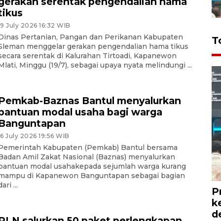
gerakan serentak pengendalian hama
tikus
19 July 2026 16:32 WIB
Dinas Pertanian, Pangan dan Perikanan Kabupaten
T
Sleman menggelar gerakan pengendalian hama tikus
secara serentak di Kalurahan Tirtoadi, Kapanewon
Mlati, Minggu (19/7), sebagai upaya nyata melindungi ...
Pemkab-Baznas Bantul menyalurkan
bantuan modal usaha bagi warga
Banguntapan
16 July 2026 19:56 WIB
Pemerintah Kabupaten (Pemkab) Bantul bersama
Badan Amil Zakat Nasional (Baznas) menyalurkan
bantuan modal usahakepada sejumlah warga kurang
mampu di Kapanewon Banguntapan sebagai bagian
dari ...
P
k
d
PLN salurkan 50 paket perlengkapan