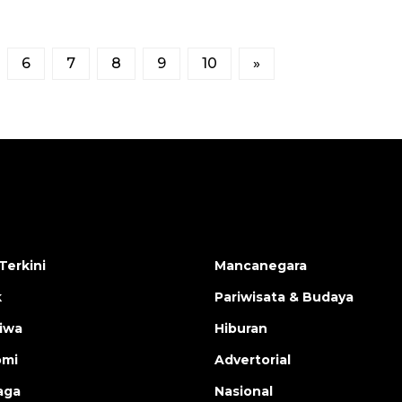
6
7
8
9
10
»
Terkini
Mancanegara
k
Pariwisata & Budaya
tiwa
Hiburan
omi
Advertorial
aga
Nasional