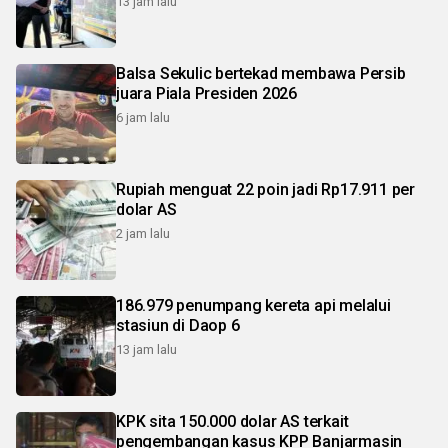
13 jam lalu
Balsa Sekulic bertekad membawa Persib
juara Piala Presiden 2026
6 jam lalu
Rupiah menguat 22 poin jadi Rp17.911 per
dolar AS
2 jam lalu
186.979 penumpang kereta api melalui
stasiun di Daop 6
13 jam lalu
KPK sita 150.000 dolar AS terkait
pengembangan kasus KPP Banjarmasin