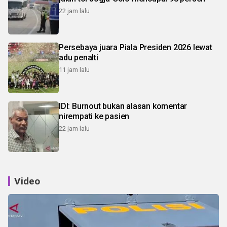
22 jam lalu
Persebaya juara Piala Presiden 2026 lewat
adu penalti
11 jam lalu
IDI: Burnout bukan alasan komentar
nirempati ke pasien
22 jam lalu
Video