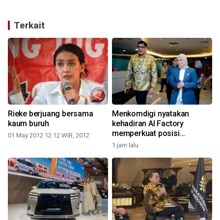
Terkait
Rieke berjuang bersama
Menkomdigi nyatakan
kaum buruh
kehadiran AI Factory
memperkuat posisi
01 May 2012 12:12 WIB, 2012
Indonesia
1 jam lalu