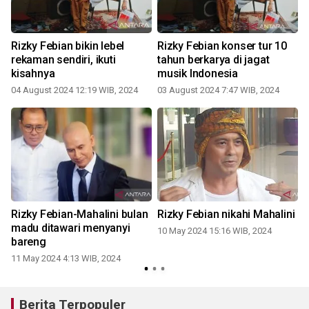
Rizky Febian bikin lebel
Rizky Febian konser tur 10
rekaman sendiri, ikuti
tahun berkarya di jagat
kisahnya
musik Indonesia
04 August 2024 12:19 WIB, 2024
03 August 2024 7:47 WIB, 2024
Rizky Febian-Mahalini bulan
Rizky Febian nikahi Mahalini
madu ditawari menyanyi
10 May 2024 15:16 WIB, 2024
bareng
11 May 2024 4:13 WIB, 2024
1
Berita Terpopuler