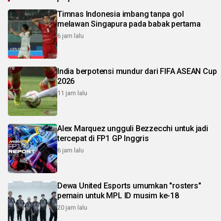
Timnas Indonesia imbang tanpa gol
melawan Singapura pada babak pertama
6 jam lalu
India berpotensi mundur dari FIFA ASEAN Cup
2026
11 jam lalu
Alex Marquez ungguli Bezzecchi untuk jadi
tercepat di FP1 GP Inggris
6 jam lalu
Dewa United Esports umumkan "rosters"
pemain untuk MPL ID musim ke-18
20 jam lalu