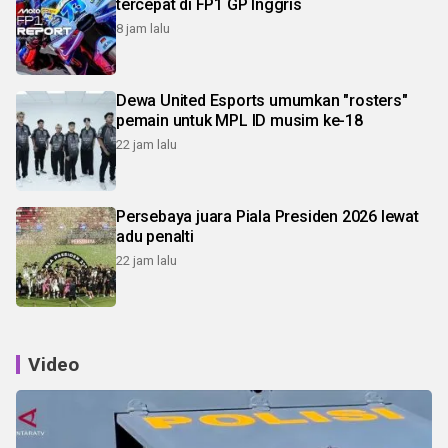
tercepat di FP1 GP Inggris
8 jam lalu
Dewa United Esports umumkan "rosters"
pemain untuk MPL ID musim ke-18
22 jam lalu
Persebaya juara Piala Presiden 2026 lewat
adu penalti
22 jam lalu
Video