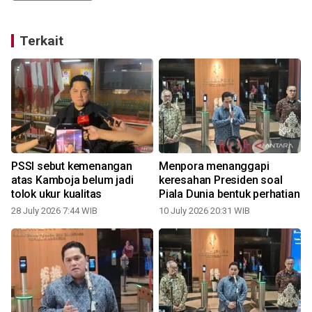
Terkait
a
PSSI sebut kemenangan
Menpora menanggapi
atas Kamboja belum jadi
keresahan Presiden soal
tolok ukur kualitas
Piala Dunia bentuk perhatian
28 July 2026 7:44 WIB
10 July 2026 20:31 WIB
0