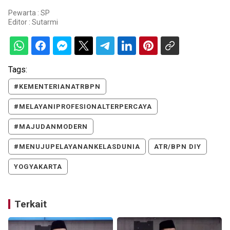
Pewarta : SP
Editor :
Sutarmi
Tags:
#KEMENTERIANATRBPN
#MELAYANIPROFESIONALTERPERCAYA
#MAJUDANMODERN
#MENUJUPELAYANANKELASDUNIA
ATR/BPN DIY
YOGYAKARTA
Terkait