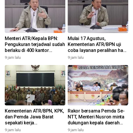
Menteri ATR/Kepala BPN:
Mulai 17 Agustus,
Pengukuran terjadwal sudah
Kementerian ATR/BPN uji
berlaku di 400 kantor
coba layanan peralihan hak
a
pertanahan
10 hari di 15 kantah
9 jam lalu
9 jam lalu
3
Kementerian ATR/BPN, KPK,
Rakor bersama Pemda Se-
dan Pemda Jawa Barat
NTT, Menteri Nusron minta
sepakati kerja
dukungan kepala daerah
samapencegahan korupsi
wujudkan transformasi
9 jam lalu
9 jam lalu
2