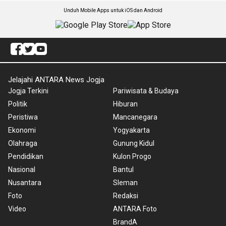
Unduh Mobile Apps untuk iOS dan Android
Jelajahi ANTARA News Jogja
Jogja Terkini
Pariwisata & Budaya
Politik
Hiburan
Peristiwa
Mancanegara
Ekonomi
Yogyakarta
Olahraga
Gunung Kidul
Pendidikan
Kulon Progo
Nasional
Bantul
Nusantara
Sleman
Foto
Redaksi
Video
ANTARA Foto
BrandA