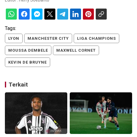
Editor :
Herry Soebanto
Tags:
LYON
MANCHESTER CITY
LIGA CHAMPIONS
MOUSSA DEMBELE
MAXWELL CORNET
KEVIN DE BRUYNE
Terkait