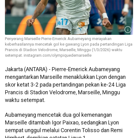
Penyerang Marseille Pierre-Emerick Aubameyang merayakan
keberhasilannya mencetak gol ke gawang Lyon pada pertandingan Liga
Prancis di Stadion Velodrome, Marseille, Minggu (1/3/2026) waktu
setempat. instagram.com/olympiquedemarseille
Jakarta (ANTARA) - Pierre-Emerick Aubameyang
mengantarkan Marseille menaklukkan Lyon dengan
skor ketat 3-2 pada pertandingan pekan ke-24 Liga
Prancis di Stadion Velodrome, Marseille, Minggu
waktu setempat.
Aubameyang mencetak dua gol kemenangan
Marseille ditambah Igor Paixao, sedangkan Lyon
sempat unggul melalui Corentin Tolisso dan Remi
Himbert, demikian catatan Ligue 1.