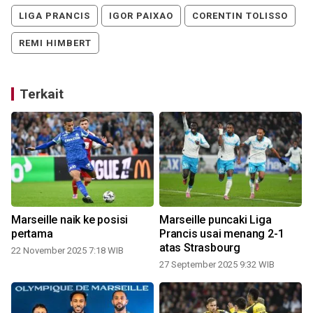
LIGA PRANCIS
IGOR PAIXAO
CORENTIN TOLISSO
REMI HIMBERT
Terkait
n
Marseille naik ke posisi
Marseille puncaki Liga
-
pertama
Prancis usai menang 2-1
atas Strasbourg
22 November 2025 7:18 WIB
2
27 September 2025 9:32 WIB