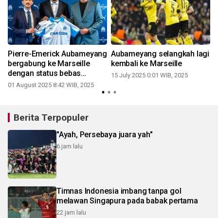
l
Pierre-Emerick Aubameyang
Aubameyang selangkah lagi
bergabung ke Marseille
kembali ke Marseille
dengan status bebas
15 July 2025 0:01 WIB, 2025
transfer
01 August 2025 8:42 WIB, 2025
Berita Terpopuler
"Ayah, Persebaya juara yah"
6 jam lalu
Timnas Indonesia imbang tanpa gol
melawan Singapura pada babak pertama
22 jam lalu