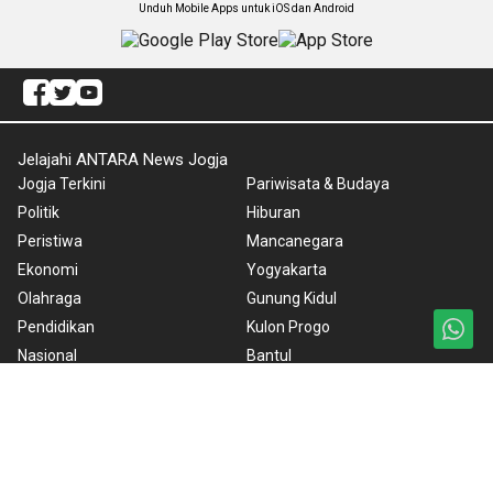
Unduh Mobile Apps untuk iOS dan Android
Jelajahi ANTARA News Jogja
Jogja Terkini
Pariwisata & Budaya
Politik
Hiburan
Peristiwa
Mancanegara
Ekonomi
Yogyakarta
Olahraga
Gunung Kidul
Pendidikan
Kulon Progo
Nasional
Bantul
Nusantara
Sleman
Foto
Redaksi
Video
ANTARA Foto
BrandA