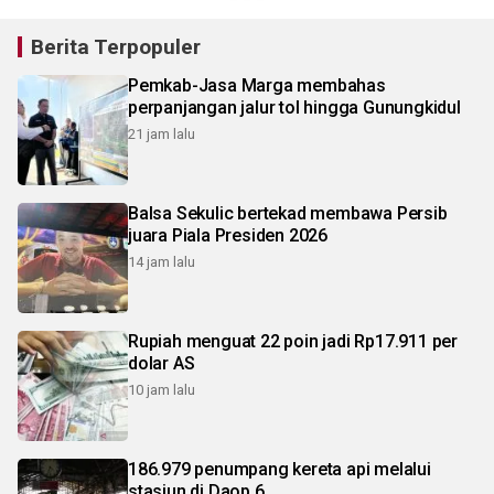
Berita Terpopuler
Pemkab-Jasa Marga membahas
perpanjangan jalur tol hingga Gunungkidul
21 jam lalu
Balsa Sekulic bertekad membawa Persib
juara Piala Presiden 2026
14 jam lalu
Rupiah menguat 22 poin jadi Rp17.911 per
dolar AS
10 jam lalu
186.979 penumpang kereta api melalui
stasiun di Daop 6