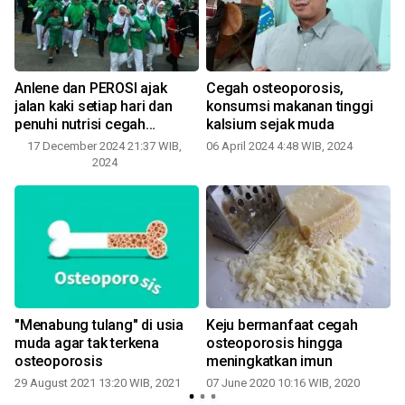
Anlene dan PEROSI ajak
Cegah osteoporosis,
jalan kaki setiap hari dan
konsumsi makanan tinggi
penuhi nutrisi cegah
kalsium sejak muda
osteoporosis
17 December 2024 21:37 WIB,
06 April 2024 4:48 WIB, 2024
2024
"Menabung tulang" di usia
Keju bermanfaat cegah
muda agar tak terkena
osteoporosis hingga
osteoporosis
meningkatkan imun
29 August 2021 13:20 WIB, 2021
07 June 2020 10:16 WIB, 2020