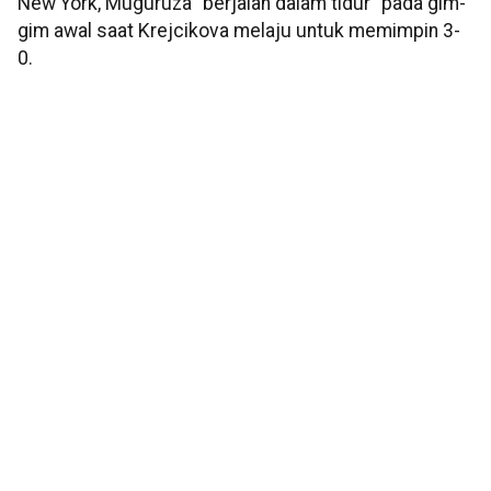
New York, Muguruza "berjalan dalam tidur" pada gim-
gim awal saat Krejcikova melaju untuk memimpin 3-
0.