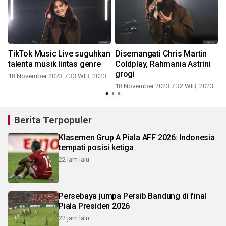
TikTok Music Live suguhkan
Disemangati Chris Martin
talenta musik lintas genre
Coldplay, Rahmania Astrini
grogi
18 November 2023 7:33 WIB, 2023
1
18 November 2023 7:32 WIB, 2023
Berita Terpopuler
Klasemen Grup A Piala AFF 2026: Indonesia
tempati posisi ketiga
22 jam lalu
Persebaya jumpa Persib Bandung di final
Piala Presiden 2026
22 jam lalu