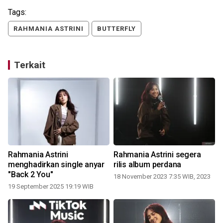
Tags:
RAHMANIA ASTRINI
BUTTERFLY
Terkait
Rahmania Astrini
Rahmania Astrini segera
menghadirkan single anyar
rilis album perdana
"Back 2 You"
18 November 2023 7:35 WIB, 2023
19 September 2025 19:19 WIB