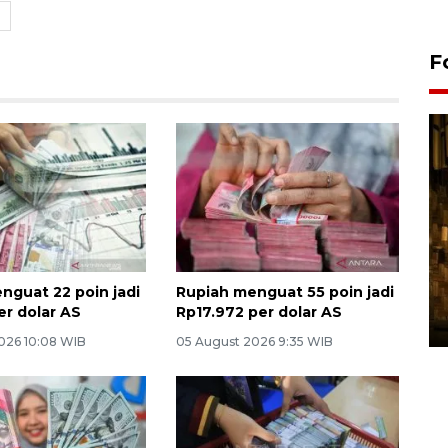
F
Pasokan hortikultura
nguat 22 poin jadi
Rupiah menguat 55 poin jadi
melimpah picu deflasi DIY
er dolar AS
Rp17.972 per dolar AS
06 August 2026 11:37 WIB
026 10:08 WIB
05 August 2026 9:35 WIB