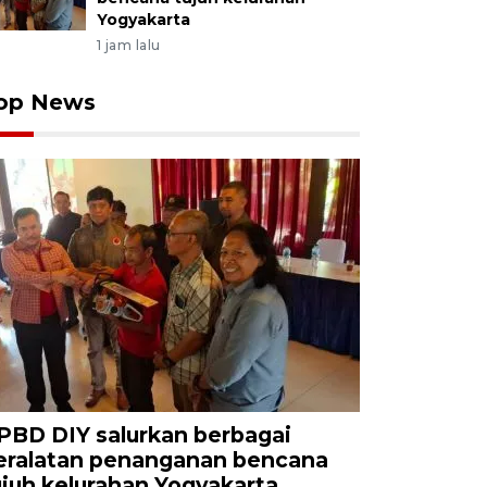
Yogyakarta
1 jam lalu
op News
PBD DIY salurkan berbagai
eralatan penanganan bencana
ujuh kelurahan Yogyakarta