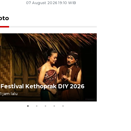
07 August 2026 19:10 WIB
oto
Festival 
Festival Kethoprak DIY 2026
DIY
1 jam lalu
23 jam lalu