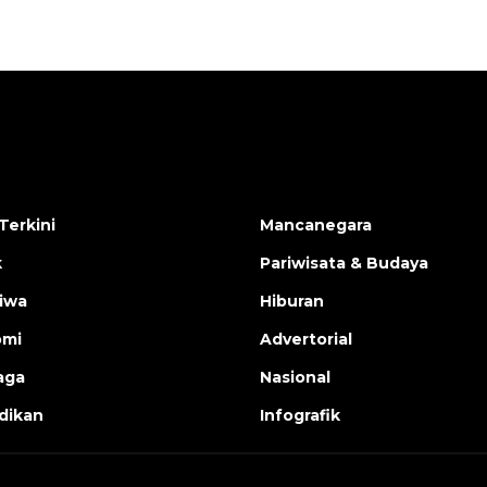
Terkini
Mancanegara
k
Pariwisata & Budaya
tiwa
Hiburan
omi
Advertorial
aga
Nasional
dikan
Infografik