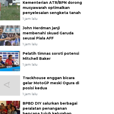
Kementerian ATR/BPN dorong
musyawarah optimalkan
penyelesaian sengketa tanah
1 jam lalu
John Herdman janji
membenahi skuad Garuda
seusai Piala AFF
1 jam lalu
Pelatih timnas soroti potensi
Mitchell Baker
1 jam lalu
Trackhouse enggan bicara
gelar MotoGP meski Ogura di
posisi kedua
1 jam lalu
BPBD DIY salurkan berbagai
peralatan penanganan
bencana tujuh kelurahan