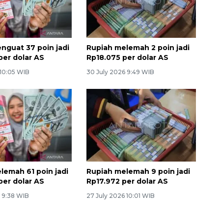
nguat 37 poin jadi
Rupiah melemah 2 poin jadi
per dolar AS
Rp18.075 per dolar AS
 10:05 WIB
30 July 2026 9:49 WIB
lemah 61 poin jadi
Rupiah melemah 9 poin jadi
per dolar AS
Rp17.972 per dolar AS
6 9:38 WIB
27 July 2026 10:01 WIB