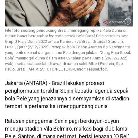
File foto seorang pendukung Brazil memegang replika Piala Dunia di
depan baner bergambar legenda sepak bola Brazil Pele sebelum laga
Grup G Piala Dunia 2022 antara Kamerun vs Brazil di Lusail Stadium,
Lusail, Qatar (2/12/2022). Pesepak bola Edson Arantes do Nascimento
yang lebih dikenal dengan nama Pele dengan julukan "Sang Raja Sepak
Bola" meninggal dunia dalam usia 82 tahun pada Kamis (29/12/2022)
waktu setempat setelah dirawat di rumah sakit Albert Einstein, Sao
Paulo, Brazil. ANTARA FOTO/REUTERS/Benoit Tessier/foc.
Jakarta (ANTARA) - Brazil lakukan prosesi
penghormatan terakhir Senin kepada legenda sepak
bola Pele yang jenazahnya disemayamkan di stadion
tempat ia pertama kali mengguncang dunia.
Ratusan penggemar Senin pagi berduyun-duyun
menuju stadion Vila Belmiro, markas bagi klub lama
Pele, Santos, di mana peti mati berisi jenazah "O Rei"