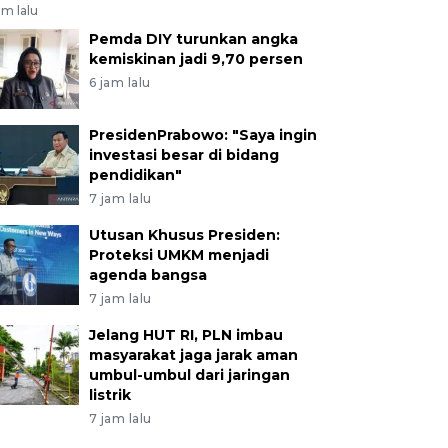
am lalu
Pemda DIY turunkan angka
kemiskinan jadi 9,70 persen
6 jam lalu
PresidenPrabowo: "Saya ingin
investasi besar di bidang
pendidikan"
7 jam lalu
Utusan Khusus Presiden:
Proteksi UMKM menjadi
agenda bangsa
7 jam lalu
Jelang HUT RI, PLN imbau
masyarakat jaga jarak aman
umbul-umbul dari jaringan
listrik
7 jam lalu