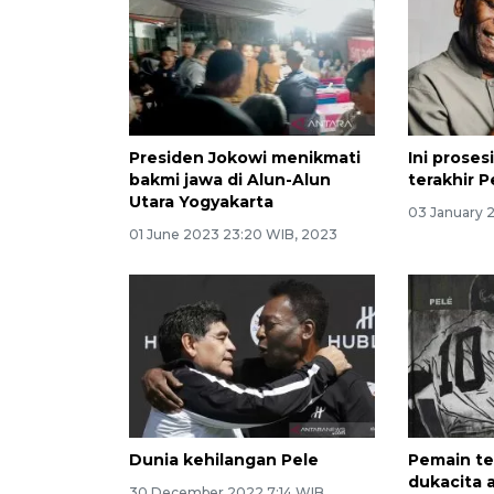
Presiden Jokowi menikmati
Ini prose
bakmi jawa di Alun-Alun
terakhir P
Utara Yogyakarta
03 January 
01 June 2023 23:20 WIB, 2023
Dunia kehilangan Pele
Pemain te
dukacita 
30 December 2022 7:14 WIB,