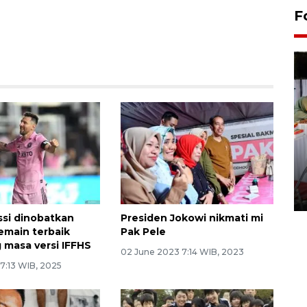
F
Pameran seni rupa karya
seniman neurodivergen
03 August 2026 13:03 WIB
ssi dinobatkan
Presiden Jokowi nikmati mi
emain terbaik
Pak Pele
 masa versi IFFHS
02 June 2023 7:14 WIB, 2023
7:13 WIB, 2025