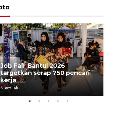
oto
Job Fair Bantul 2026
targetkan serap 750 pencari
Lelang b
kerja
Kejaksaa
6 jam lalu
10 jam lalu