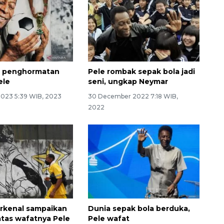
si penghormatan
Pele rombak sepak bola jadi
ele
seni, ungkap Neymar
2023 5:39 WIB, 2023
30 December 2022 7:18 WIB,
2022
rkenal sampaikan
Dunia sepak bola berduka,
atas wafatnya Pele
Pele wafat