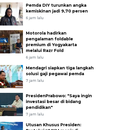
Pemda DIY turunkan angka
kemiskinan jadi 9,70 persen
6 jam lalu
Motorola hadirkan
pengalaman foldable
premium di Yogyakarta
melalui Razr Fold
6 jam lalu
Mendagri siapkan tiga langkah
solusi gaji pegawai pemda
7 jam lalu
PresidenPrabowo: "Saya ingin
investasi besar di bidang
pendidikan"
7 jam lalu
Utusan Khusus Presiden: