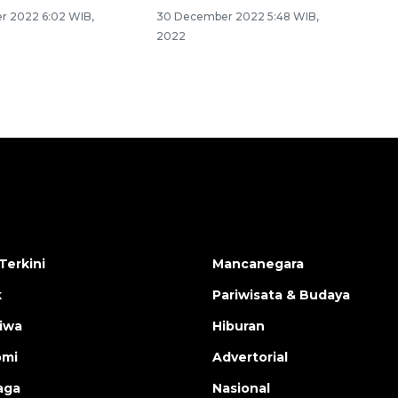
r 2022 6:02 WIB,
30 December 2022 5:48 WIB,
2022
Terkini
Mancanegara
k
Pariwisata & Budaya
tiwa
Hiburan
omi
Advertorial
aga
Nasional