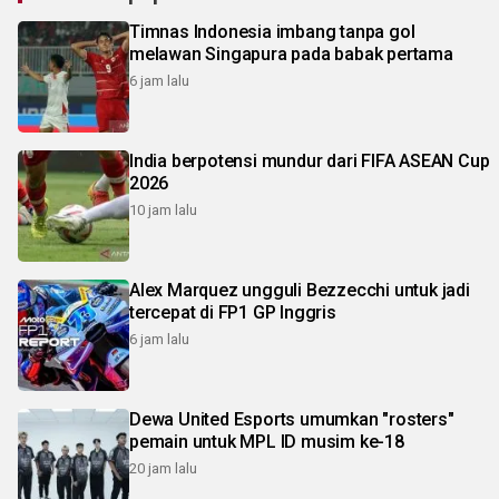
Timnas Indonesia imbang tanpa gol
melawan Singapura pada babak pertama
6 jam lalu
India berpotensi mundur dari FIFA ASEAN Cup
2026
10 jam lalu
Alex Marquez ungguli Bezzecchi untuk jadi
tercepat di FP1 GP Inggris
6 jam lalu
Dewa United Esports umumkan "rosters"
pemain untuk MPL ID musim ke-18
20 jam lalu