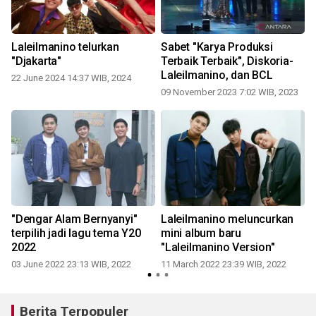
Laleilmanino telurkan
Sabet "Karya Produksi
"Djakarta"
Terbaik Terbaik", Diskoria-
Laleilmanino, dan BCL
22 June 2024 14:37 WIB, 2024
1
09 November 2023 7:02 WIB, 2023
"Dengar Alam Bernyanyi"
Laleilmanino meluncurkan
terpilih jadi lagu tema Y20
mini album baru
2022
"Laleilmanino Version"
03 June 2022 23:13 WIB, 2022
11 March 2022 23:39 WIB, 2022
Berita Terpopuler