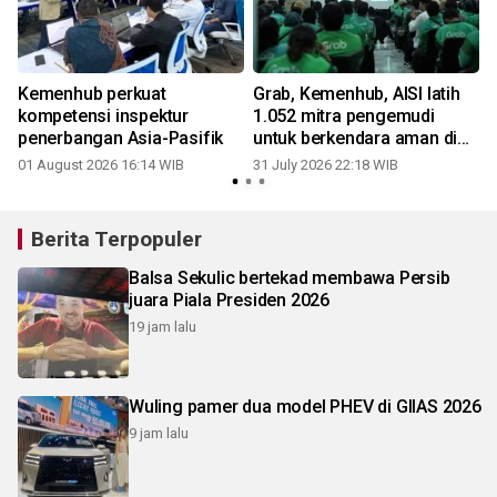
Kemenhub perkuat
Grab, Kemenhub, AISI latih
kompetensi inspektur
1.052 mitra pengemudi
penerbangan Asia-Pasifik
untuk berkendara aman di
lima kota perkuat
01 August 2026 16:14 WIB
31 July 2026 22:18 WIB
0
keselamatan transportasi
online
Berita Terpopuler
Balsa Sekulic bertekad membawa Persib
juara Piala Presiden 2026
19 jam lalu
Wuling pamer dua model PHEV di GIIAS 2026
9 jam lalu