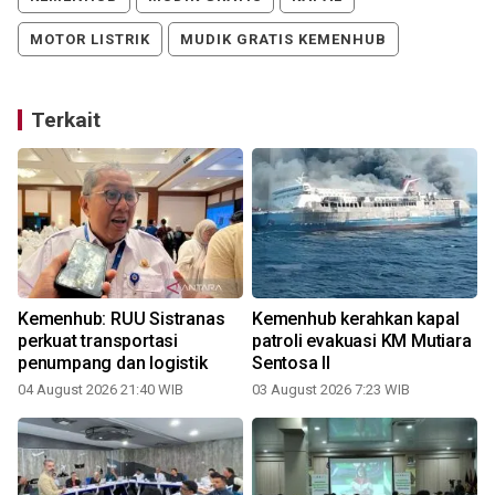
MOTOR LISTRIK
MUDIK GRATIS KEMENHUB
Terkait
Kemenhub: RUU Sistranas
Kemenhub kerahkan kapal
perkuat transportasi
patroli evakuasi KM Mutiara
penumpang dan logistik
Sentosa II
04 August 2026 21:40 WIB
03 August 2026 7:23 WIB
2