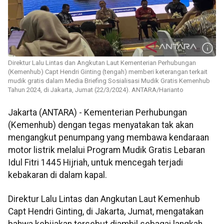
Direktur Lalu Lintas dan Angkutan Laut Kementerian Perhubungan
(Kemenhub) Capt Hendri Ginting (tengah) memberi keterangan terkait
mudik gratis dalam Media Briefing Sosialisasi Mudik Gratis Kemenhub
Tahun 2024, di Jakarta, Jumat (22/3/2024). ANTARA/Harianto
Jakarta (ANTARA) - Kementerian Perhubungan
(Kemenhub) dengan tegas menyatakan tak akan
mengangkut penumpang yang membawa kendaraan
motor listrik melalui Program Mudik Gratis Lebaran
Idul Fitri 1445 Hijriah, untuk mencegah terjadi
kebakaran di dalam kapal.
Direktur Lalu Lintas dan Angkutan Laut Kemenhub
Capt Hendri Ginting, di Jakarta, Jumat, mengatakan
bahwa kebijakan tersebut diambil sebagai langkah