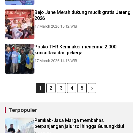
Bejo Jahe Merah dukung mudik gratis Jateng
2026
17 March 2026 15:12 WIB
Posko THR Kemnaker menerima 2.000
konsultasi dari pekerja
17 March 2026 14:16 WIB
1
2
3
4
5
Terpopuler
Pemkab-Jasa Marga membahas
perpanjangan jalur tol hingga Gunungkidul