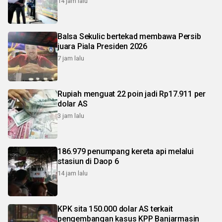
14 jam lalu
Balsa Sekulic bertekad membawa Persib
juara Piala Presiden 2026
7 jam lalu
Rupiah menguat 22 poin jadi Rp17.911 per
dolar AS
3 jam lalu
186.979 penumpang kereta api melalui
stasiun di Daop 6
14 jam lalu
KPK sita 150.000 dolar AS terkait
pengembangan kasus KPP Banjarmasin