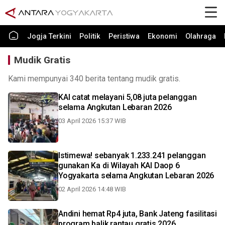
Jogja Terkini
Politik
Peristiwa
Ekonomi
Olahraga
Mudik Gratis
Kami mempunyai 340 berita tentang mudik gratis.
KAI catat melayani 5,08 juta pelanggan
selama Angkutan Lebaran 2026
03 April 2026 15:37 WIB
Istimewa! sebanyak 1.233.241 pelanggan
gunakan Ka di Wilayah KAI Daop 6
Yogyakarta selama Angkutan Lebaran 2026
02 April 2026 14:48 WIB
Andini hemat Rp4 juta, Bank Jateng fasilitasi
program balik rantau gratis 2026