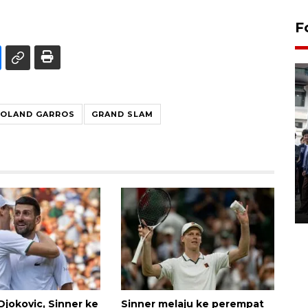
F
ROLAND GARROS
GRAND SLAM
BPJS Kesehatan Yogyakarta
perkuat sinergi dengan
ANTARA Biro DIY
03 August 2026 17:24 WIB
Djokovic, Sinner ke
Sinner melaju ke perempat