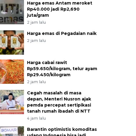
Harga emas Antam meroket
Rp40.000 jadi Rp2,690
juta/gram
2 jam lalu
Harga emas di Pegadaian naik
2 jam lalu
Harga cabai rawit
Rp59.650/kilogram, telur ayam
Rp29.450/kilogram
2 jam lalu
Cegah masalah di masa
depan, Menteri Nusron ajak
pemda percepat sertipikasi
tanah rumah ibadah di NTT
4 jam lalu
Barantin optimistis komoditas
udang Indonesia bisa jadi