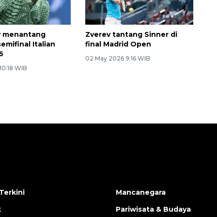
 menantang
Zverev tantang Sinner di
semifinal Italian
final Madrid Open
6
02 May 2026 9:16 WIB
10:18 WIB
Terkini
Mancanegara
k
Pariwisata & Budaya