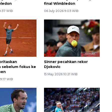
bledon
final Wimbledon
 8:37 WIB
06 July 2026 9:03 WIB
oritaskan
Sinner pecahkan rekor
 sebelum fokus ke
Djokovic
pen
15 May 2026 10:21 WIB
 9:17 WIB