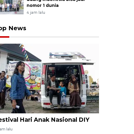
nomor 1 dunia
4 jam lalu
op News
estival Hari Anak Nasional DIY
jam lalu