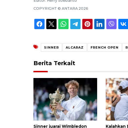
Editor:
Herry Soebanto
COPYRIGHT ©
ANTARA
2026
SINNER
ALCARAZ
FRENCH OPEN
Berita Terkait
Sinner juarai Wimbledon
Kalahkan 