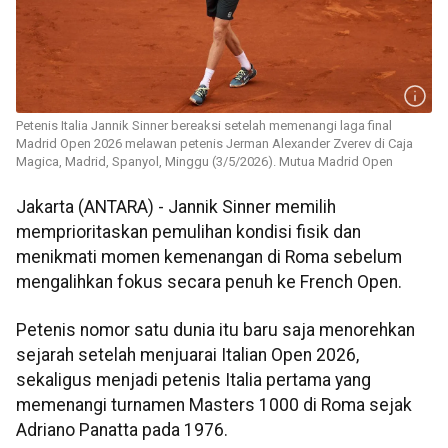
Petenis Italia Jannik Sinner bereaksi setelah memenangi laga final
Madrid Open 2026 melawan petenis Jerman Alexander Zverev di Caja
Magica, Madrid, Spanyol, Minggu (3/5/2026). Mutua Madrid Open
Jakarta (ANTARA) - Jannik Sinner memilih
memprioritaskan pemulihan kondisi fisik dan
menikmati momen kemenangan di Roma sebelum
mengalihkan fokus secara penuh ke French Open.
Petenis nomor satu dunia itu baru saja menorehkan
sejarah setelah menjuarai Italian Open 2026,
sekaligus menjadi petenis Italia pertama yang
memenangi turnamen Masters 1000 di Roma sejak
Adriano Panatta pada 1976.