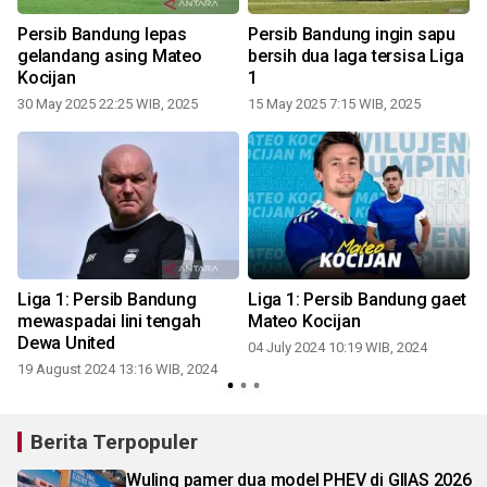
Persib Bandung lepas
Persib Bandung ingin sapu
a
gelandang asing Mateo
bersih dua laga tersisa Liga
Kocijan
1
30 May 2025 22:25 WIB, 2025
15 May 2025 7:15 WIB, 2025
2
Liga 1: Persib Bandung
Liga 1: Persib Bandung gaet
mewaspadai lini tengah
Mateo Kocijan
Dewa United
04 July 2024 10:19 WIB, 2024
19 August 2024 13:16 WIB, 2024
Berita Terpopuler
Wuling pamer dua model PHEV di GIIAS 2026