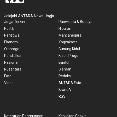
Jelajahi ANTARA News Jogja
Jogja Terkini
Pariwisata & Budaya
Politik
Hiburan
Peristiwa
Mancanegara
Ekonomi
Yogyakarta
Olahraga
Gunung Kidul
Pendidikan
Kulon Progo
Nasional
Bantul
Nusantara
Sleman
Foto
Redaksi
Video
ANTARA Foto
BrandA
RSS
Ketentuan Penggunaan
Kebijakan Cookie