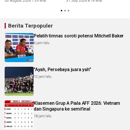
03 August 2026 7:35 WIB
31 July 2026 8:14 WIB
2
Berita Terpopuler
Pelatih timnas soroti potensi Mitchell Baker
6 jam lalu
"Ayah, Persebaya juara yah"
12 jam lalu
Klasemen Grup A Piala AFF 2026: Vietnam
dan Singapura ke semifinal
18 jam lalu