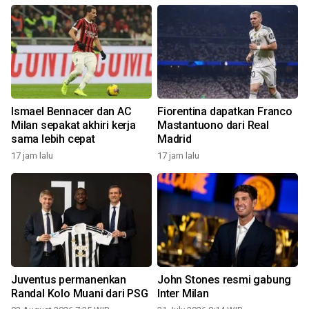
Ismael Bennacer dan AC
Fiorentina dapatkan Franco
Milan sepakat akhiri kerja
Mastantuono dari Real
sama lebih cepat
Madrid
2
17 jam lalu
17 jam lalu
Juventus permanenkan
John Stones resmi gabung
Randal Kolo Muani dari PSG
Inter Milan