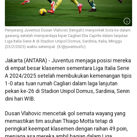
Penyerang Juventus Dusan Vlahovic (tengah) menyontek bola ke dalam
gawang setelah memperdaya kiper Cagliari Elia Caprile dalam lanjutan
Liga Italia Serie A di Stadion Unipol Domus, Sardinia, Italia, Minggu
(23/2/2025) waktu setempat. (X/@juventusfc)
Jakarta (ANTARA) - Juventus menjaga posisi mereka
di empat besar klasemen sementara Liga Italia Serie
A 2024/2025 setelah membukukan kemenangan tipis
1-0 atas tuan rumah Cagliari dalam laga lanjutan
pekan ke-26 di Stadion Unipol Domus, Sardinia, Senin
dini hari WIB.
Dusan Vlahovic mencetak gol semata wayang yang
memastikan tim asuhan Thiago Motta tetap di
peringkat keempat klasemen dengan raihan 49 poin,
menjaga asa mereka ambil bagian dalam Liga