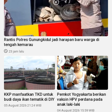
Rantis Polres Gunungkidul jadi harapan baru warga di
tengah kemarau
23 jam lalu
KKP manfaatkan TKD untuk
Pemkot Yogyakarta berikan
budi daya ikan tematik di DIY
vaksin HPV perdana pada
anak laki-laki
05 August 2026 21:24 WIB
04 August 2026 15:59 WIB