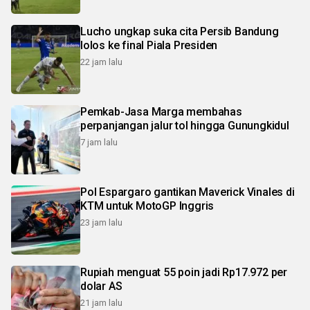
Lucho ungkap suka cita Persib Bandung
lolos ke final Piala Presiden
22 jam lalu
Pemkab-Jasa Marga membahas
perpanjangan jalur tol hingga Gunungkidul
7 jam lalu
Pol Espargaro gantikan Maverick Vinales di
KTM untuk MotoGP Inggris
23 jam lalu
Rupiah menguat 55 poin jadi Rp17.972 per
dolar AS
21 jam lalu