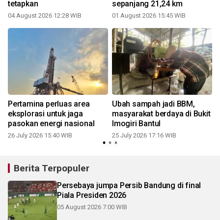
tetapkan
sepanjang 21,24 km
04 August 2026 12:28 WIB
01 August 2026 15:45 WIB
2
a
Pertamina perluas area
Ubah sampah jadi BBM,
eksplorasi untuk jaga
masyarakat berdaya di Bukit
pasokan energi nasional
Imogiri Bantul
26 July 2026 15:40 WIB
25 July 2026 17:16 WIB
0
Berita Terpopuler
Persebaya jumpa Persib Bandung di final
Piala Presiden 2026
05 August 2026 7:00 WIB