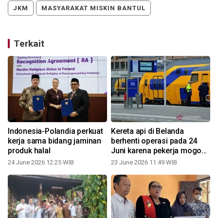
JKM
MASYARAKAT MISKIN BANTUL
Terkait
a
Indonesia-Polandia perkuat
Kereta api di Belanda
kerja sama bidang jaminan
berhenti operasi pada 24
produk halal
Juni karena pekerja mogok
kerja
24 June 2026 12:25 WIB
23 June 2026 11:49 WIB