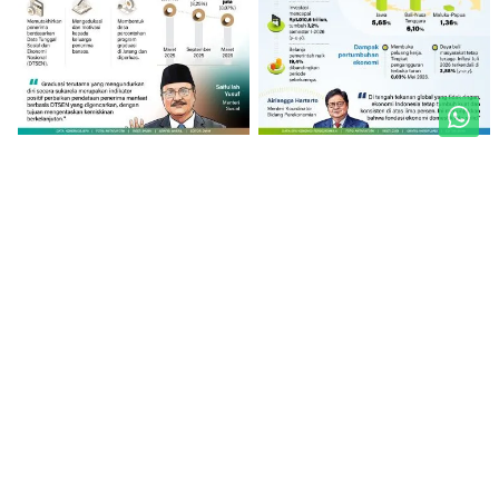
Unduh Mobile Apps untuk iOS dan Android
Jelajahi ANTARA News Jogja
Jogja Terkini
Pariwisata & Budaya
Politik
Hiburan
Peristiwa
Mancanegara
Ekonomi
Yogyakarta
Olahraga
Gunung Kidul