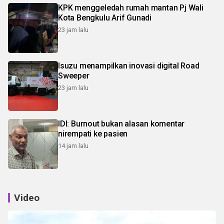
KPK menggeledah rumah mantan Pj Wali
Kota Bengkulu Arif Gunadi
23 jam lalu
Isuzu menampilkan inovasi digital Road
Sweeper
23 jam lalu
IDI: Burnout bukan alasan komentar
nirempati ke pasien
14 jam lalu
Video