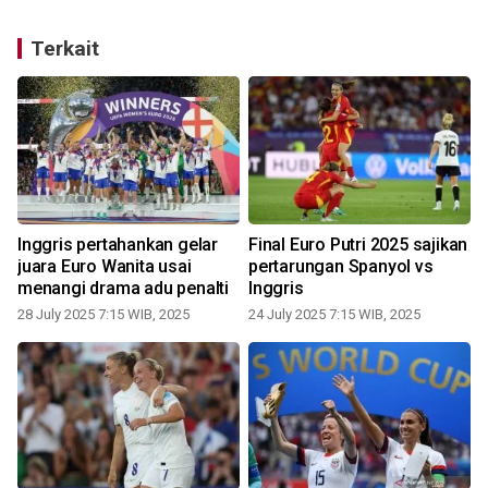
Terkait
Inggris pertahankan gelar
Final Euro Putri 2025 sajikan
juara Euro Wanita usai
pertarungan Spanyol vs
menangi drama adu penalti
Inggris
0
28 July 2025 7:15 WIB, 2025
24 July 2025 7:15 WIB, 2025