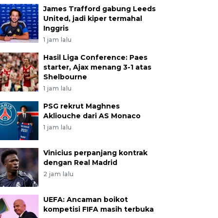
James Trafford gabung Leeds
United, jadi kiper termahal
Inggris
1 jam lalu
Hasil Liga Conference: Paes
starter, Ajax menang 3-1 atas
Shelbourne
1 jam lalu
PSG rekrut Maghnes
Akliouche dari AS Monaco
1 jam lalu
Vinicius perpanjang kontrak
dengan Real Madrid
2 jam lalu
UEFA: Ancaman boikot
kompetisi FIFA masih terbuka