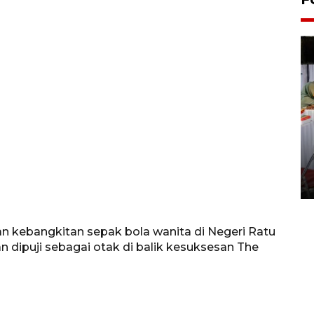
Pameran seni rupa karya
seniman neurodivergen
03 August 2026 13:03 WIB
 kebangkitan sepak bola wanita di Negeri Ratu
n dipuji sebagai otak di balik kesuksesan The