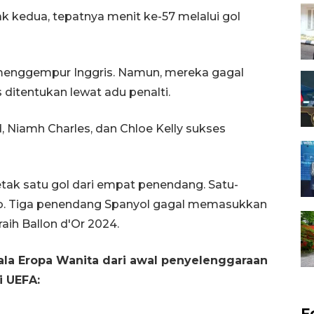
 kedua, tepatnya menit ke-57 melalui gol
menggempur Inggris. Namun, mereka gagal
itentukan lewat adu penalti.
 Niamh Charles, dan Chloe Kelly sukses
etak satu gol dari empat penendang. Satu-
arro. Tiga penendang Spanyol gagal memasukkan
aih Ballon d'Or 2024.
iala Eropa Wanita dari awal penyelenggaraan
i UEFA:
F