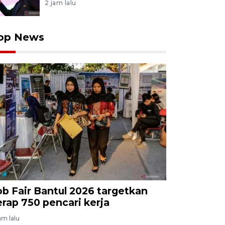
2 jam lalu
op News
ob Fair Bantul 2026 targetkan
erap 750 pencari kerja
jam lalu