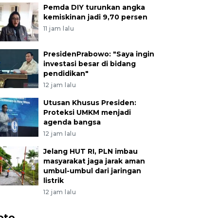
Pemda DIY turunkan angka
kemiskinan jadi 9,70 persen
11 jam lalu
PresidenPrabowo: "Saya ingin
investasi besar di bidang
pendidikan"
12 jam lalu
Utusan Khusus Presiden:
Proteksi UMKM menjadi
agenda bangsa
12 jam lalu
Jelang HUT RI, PLN imbau
masyarakat jaga jarak aman
umbul-umbul dari jaringan
listrik
12 jam lalu
oto